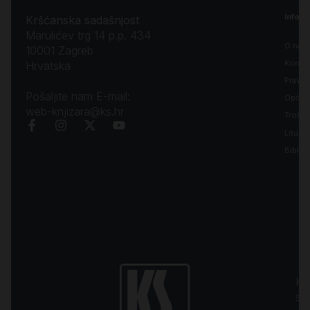
Inform
Kršćanska sadašnjost
Marulićev trg 14 p.p. 434
O nam
10001 Zagreb
Kontak
Hrvatska
Pravila
Pošaljite nam E-mail:
Opći uv
web-knjizara@ks.hr
Troško
Liturgi
Biblija
Kr
sa