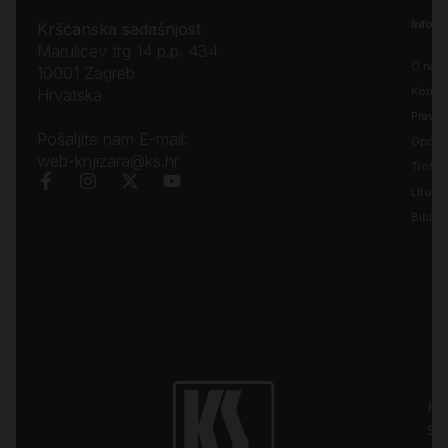
Inform
Kršćanska sadašnjost
Marulićev trg 14 p.p. 434
O nam
10001 Zagreb
Kontak
Hrvatska
Pravila
Pošaljite nam E-mail:
Opći uv
web-knjizara@ks.hr
Troško
Liturgi
Biblija
Kr
sa