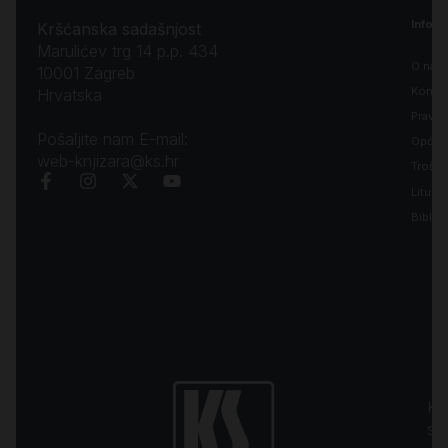
Inform
Kršćanska sadašnjost
Marulićev trg 14 p.p. 434
O nam
10001 Zagreb
Kontak
Hrvatska
Pravila
Pošaljite nam E-mail:
Opći uv
web-knjizara@ks.hr
Troško
Liturgi
Biblija
Kr
sa