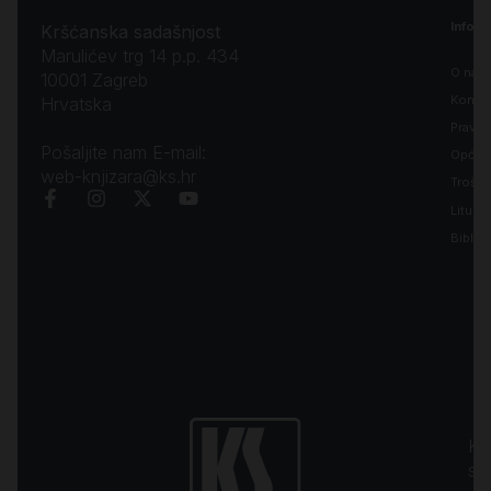
Inform
Kršćanska sadašnjost
Marulićev trg 14 p.p. 434
O nam
10001 Zagreb
Kontak
Hrvatska
Pravila
Pošaljite nam E-mail:
Opći uv
web-knjizara@ks.hr
Troško
Liturgi
Biblija
Kr
sa