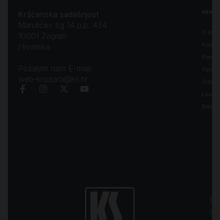
Inform
Kršćanska sadašnjost
Marulićev trg 14 p.p. 434
O nam
10001 Zagreb
Kontak
Hrvatska
Pravila
Pošaljite nam E-mail:
Opći uv
web-knjizara@ks.hr
Troško
Liturgi
Biblija
Kr
sa