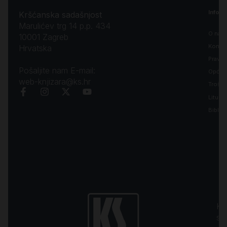
Inform
Kršćanska sadašnjost
Marulićev trg 14 p.p. 434
O nam
10001 Zagreb
Kontak
Hrvatska
Pravila
Pošaljite nam E-mail:
Opći uv
web-knjizara@ks.hr
Troško
Liturgi
Biblija
Kr
sa