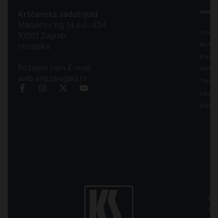
Inform
Kršćanska sadašnjost
Marulićev trg 14 p.p. 434
O nam
10001 Zagreb
Kontak
Hrvatska
Pravila
Pošaljite nam E-mail:
Opći uv
web-knjizara@ks.hr
Troško
Liturgi
Biblija
Kr
sa