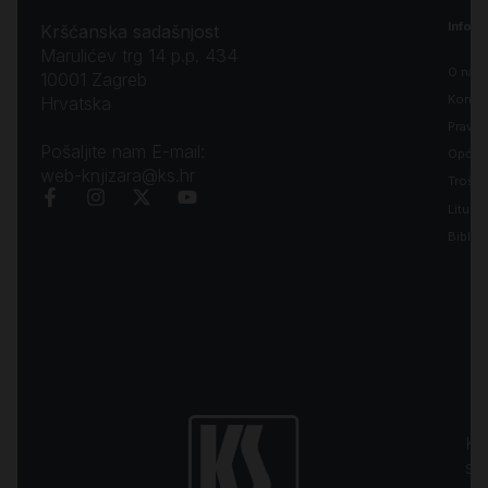
Inform
Kršćanska sadašnjost
Marulićev trg 14 p.p. 434
O nam
10001 Zagreb
Kontak
Hrvatska
Pravila
Pošaljite nam E-mail:
Opći uv
web-knjizara@ks.hr
Troško
Liturgi
Biblija
Kr
sa