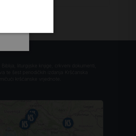
iblija, liturgijske knjige, crkveni dokumenti,
ova te šest periodičkih izdanja Kršćanska
omičući kršćanske vrjednote.