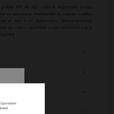
 Od godine 318. do 323. vodio je dogmatsku borbu
eka su sačuvana. Aleksandar je odigrao i veliku
Kad je riječ o sv. Aleksandru, aleksandrijskom
digrao veliku i pozitivnu ulogu. Aleksandru je u
aučitelj.
.
i prvi
e
a. Uporabom
inosti