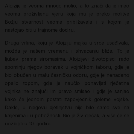
Alojzije je veoma mnogo molio, a to znači da je imao
veoma proživljenu vjeru koja mu je preko molitve
Božju stvarnost veoma približavala i s kojom je
nastojao biti u trajnome dodiru.
Druga vrlina, koju je Alojziju majka u srce usađivala,
možda je našem vremenu i shvaćanju bliža. To je
ljubav prema siromasima. Alojzijevi životopisci rado
spominju njegov boravak u vojničkom taboru, gdje je
bio obučen u malu časničku odoru, gdje je nenadano
opalio topom, gdje je naučio ponavljati rječetine
vojnika ne znajući im pravo smisao i gdje je sanjao
kako će jednom postati zapovjednik goleme vojske.
Dakle, u njegovu djetinjstvu nije bilo samo sve na
kaljenima i u pobožnosti. Bio je živ dječak, a više će se
uozbiljiti u 10. godini.