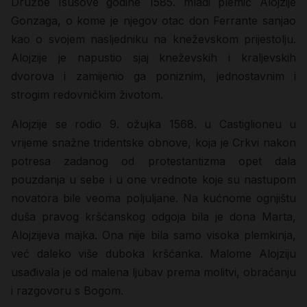
Družbe Isusove godine 1585. mladi plemić Alojzije
Gonzaga, o kome je njegov otac don Ferrante sanjao
kao o svojem nasljedniku na kneževskom prijestolju.
Alojzije je napustio sjaj kneževskih i kraljevskih
dvorova i zamijenio ga poniznim, jednostavnim i
strogim redovničkim životom.
Alojzije se rodio 9. ožujka 1568. u Castiglioneu u
vrijeme snažne tridentske obnove, koja je Crkvi nakon
potresa zadanog od protestantizma opet dala
pouzdanja u sebe i u one vrednote koje su nastupom
novatora bile veoma poljuljane. Na kućnome ognjištu
duša pravog kršćanskog odgoja bila je dona Marta,
Alojzijeva majka. Ona nije bila samo visoka plemkinja,
već daleko više duboka kršćanka. Malome Alojziju
usađivala je od malena ljubav prema molitvi, obraćanju
i razgovoru s Bogom.