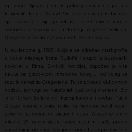
upoznao. Njegov plemićki položaj odvest će ga i na
kraljevski dvor u Madrid. Vidio je i doživio sav tadašnji
sjaj i raskoš. I nije ga zatravio ni zarobio. Ostao je
slobodan prema njemu i u tome je Alojzijeva veličina.
Ona je to veća što nije bio u dobi zrela čovjeka.
U studenome g. 1585. Alojzije se odrekao markgrofije
u korist mladega brata Rudolfa i stupio u isusovački
novicijat u Rimu. Svršivši novicijat, započeo je više
nauke na glasovitom rimskome kolegiju, od kojeg se
razvila današnja Gregoriana. Tu se povjerio duhovnom
vodstvu jednoga od najučenijih ljudi svog vremena. Bio
je to Robert Bellarmino, kasniji kardinal i svetac. Taj je
Alojzija veoma cijenio, radio na njegovoj beatifikaciji i
želio biti pokopan do njegovih nogu. Alojzije je umro
mlad u 23. godini života vršeći djela milosrđa prema
zaraženima od kuge: Njegova rodna Italija proslavila je