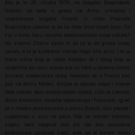
Bilo je to 25. ožujka 1578. na blagdan Blagovijesti.
Nalazio se tada u gradu na Arnu, crkvama i
umjetninama bogatoj Firenzi. U crkvi Presvete
Bogorodice obećao je da će čitav život živjeti čisto. Da
li je u tome času razumio dalekosežnost svoje odluke?
Ne znamo! Znamo samo to da joj je do groba ostao
vjeran, a to je kudikamo važnije nego ono prvo. I to je
treća vrlina koja je resila Alojzijev lik i zbog koje je
stoljećima bio uzor onima koji su htjeli u idealnoj čistoći
provesti mladenačko doba. Nalazeći se u Firenzi kao
paž na dvoru Medici, Alojzije je stjecao odgoj i znanje
tada vlastito djeci aristokratskih obitelji. Učio je Latinski,
divno toskansko narječje talijanskoga i francuski. Igrao
se s mladim princezicama u parku Boboli, učio plesati i
sudjelovao u lovu na ptice. Nije se odmah zatvorio
svijetu. Iako njegova dob još nije bila sposobna
potpunoma upoznati svijet, ipak ga je barem nešto