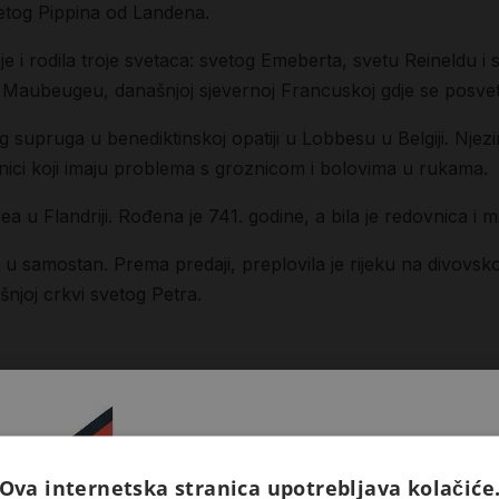
svetog Pippina od Landena.
je i rodila troje svetaca: svetog Emeberta, svetu Reineldu i
Maubeugeu, današnjoj sjevernoj Francuskoj gdje se posveti
 supruga u benediktinskoj opatiji u Lobbesu u Belgiji. Njezi
snici koji imaju problema s groznicom i bolovima u rukama.
 u Flandriji. Rođena je 741. godine, a bila je redovnica i mi
šla u samostan. Prema predaji, preplovila je rijeku na divovsko
mošnjoj crkvi svetog Petra.
Ova internetska stranica upotrebljava kolačiće
Prijavite se na naš newsletter 