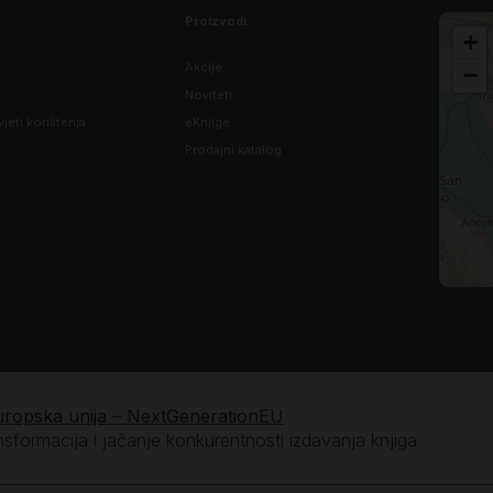
Proizvodi
+
Akcije
−
Noviteti
vjeti korištenja
eKnjige
Prodajni katalog
uropska unija – NextGenerationEU
ansformacija i jačanje konkurentnosti izdavanja knjiga