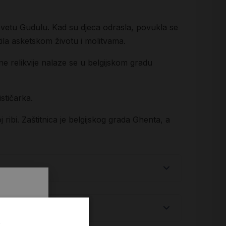
 svetu Gudulu. Kad su djeca odrasla, povukla se
la asketskom životu i molitvama.
ne relikvije nalaze se u belgijskom gradu
stičarka.
j ribi. Zaštitnica je belgijskog grada Ghenta, a
.
i prvi