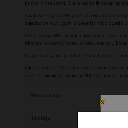
pokrajini Brabantu. Bila je sestra ili nećakinja 
Udala se za grofa Witgera, vojvodu od Lotaringi
zajedno sa suprugom u benediktinsku opatiju u 
Preminula je 690. godine i pokopana je kraj svog
Bincheu u Valoniji. Svetu Amaliju zazivaju bole
Druga svetica istog imena je Amalberga iz Temsea
Iako ju je Karlo Veliki htio oženiti, Amalija je u
njezine relikvije počivaju od 1031. godine u ta
Misna čitanja
,
Hoš 14
2-10
Jutarnja