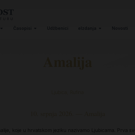
Časopisi
Udžbenici
eIzdanja
Novosti
Amalija
Ljubica, Rufina
10. srpnja 2026. — Amalija
malije, koje u hrvatskom jeziku nazivamo Ljubicama. Prva sve