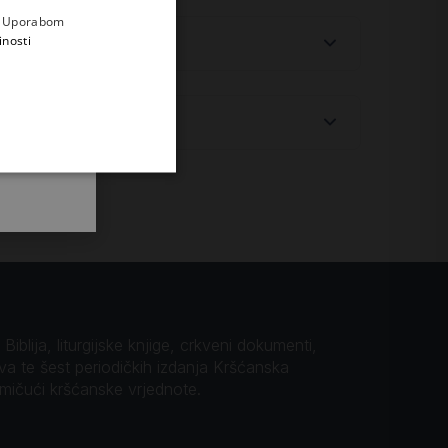
e
a. Uporabom
inosti
iblija, liturgijske knjige, crkveni dokumenti,
ova te šest periodičkih izdanja Kršćanska
omičući kršćanske vrjednote.