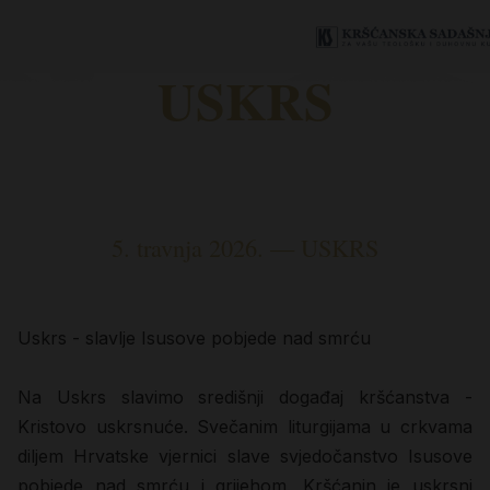
USKRS
5. travnja 2026. — USKRS
Uskrs - slavlje Isusove pobjede nad smrću
Na Uskrs slavimo središnji događaj kršćanstva -
Kristovo uskrsnuće. Svečanim liturgijama u crkvama
diljem Hrvatske vjernici slave svjedočanstvo Isusove
pobjede nad smrću i grijehom. Kršćanin je uskrsni