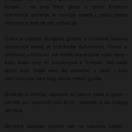
čovjek – na svoj život gleda u cjelini. Kristovo
uskrsnuće početak je novoga svijeta i zalog našeg
uskrsnuća koje se već ostvaruje.
Uskrs je središte liturgijske godine, a proslava Isusova
uskrsnuća temelj je kršćanske duhovnosti. Pavao u
uskrsnuću Kristovu vidi temelj sveukupne naše vjere i
kaže kako smo mi suuskrsnuli s Kristom. Već sada
dužni smo živjeti tako da uzmemo u obzir i onu
vječnost koju nam Bog dariva nakon groba.
Buđenje iz mrtvila, uspraviti se nakon pada u grijeh –
obratiti se i započeti novi život - zadatak je za svakog
vjernika.
Današnji blagdan poziva nas na uskrsnu radost i