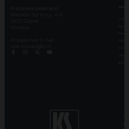
Inform
Kršćanska sadašnjost
Marulićev trg 14 p.p. 434
O nam
10001 Zagreb
Kontak
Hrvatska
Pravila
Pošaljite nam E-mail:
Opći uv
web-knjizara@ks.hr
Troško
Liturgi
Biblija
Kr
sa