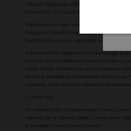
D’Amato zaključuje: »Bio je primjer apostolske 
Inocent XII. (17. srpnja 1700.), a Klement XI. ga
Blaženikovo se tijelo nalazi danas u srebrnoj urn
Augustina i drugih hrvatskih blaženika. Blagop
hodočašće u Luceru, koje ondje bi veoma sveča
U povodu 650. obljetnice smrti blaženoga Aug
Luceru. Na koncelebriranoj svečanoj misi u Luc
mons. Franje Kuharića i lucerskog biskupa mon
Molba je sastavljena na latinskom jeziku, a vje
vremena, mogli pridružiti pljeskom i aklamacijo
U molbi stoji:
»Preblaženi Oče, potpisani pastiri crkava Luce
molbom da se udostoji unijeti u popis svetih z
je štovanje Sveta Stolica potvrdila.