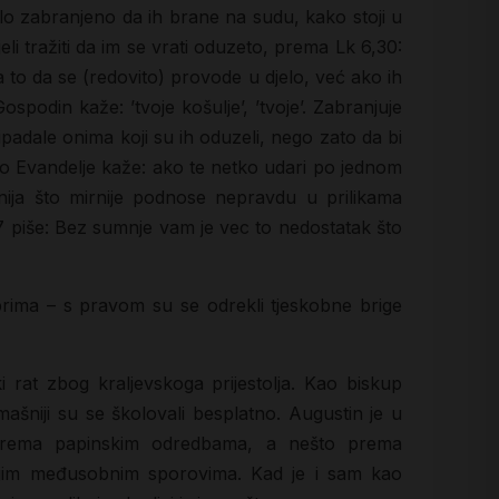
bilo zabranjeno da ih brane na sudu, kako stoji u
eli tražiti da im se vrati oduzeto, prema Lk 6,30:
za to da se (redovito) provode u djelo, već ako ih
podin kaže: ’tvoje košulje’, ’tvoje’. Zabranjuje
ipadale onima koji su ih oduzeli, nego zato da bi
 što Evandelje kaže: ako te netko udari po jednom
dnija što mirnije podnose nepravdu u prilikama
 piše: Bez sumnje vam je vec to nedostatak što
obrima – s pravom su se odrekli tjeskobne brige
rat zbog kraljevskoga prijestolja. Kao biskup
ašniji su se školovali besplatno. Augustin je u
o prema papinskim odredbama, a nešto prema
ojim međusobnim sporovima. Kad je i sam kao