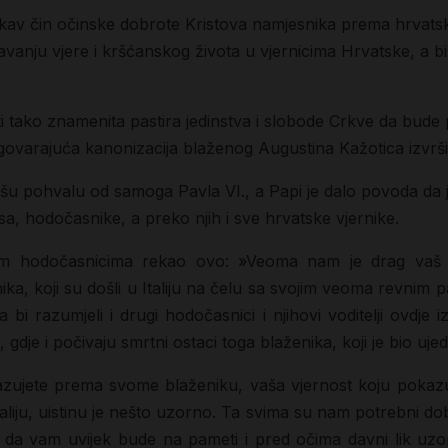
akav čin očinske dobrote Kristova namjesnika prema hrvatsko
vljavanju vjere i kršćanskog života u vjernicima Hrvatske, a
i tako znamenita pastira jedinstva i slobode Crkve da bude p
dgovarajuća kanonizacija blaženog Augustina Kažotica izvrši
šu pohvalu od samoga Pavla VI., a Papi je dalo povoda da 
, hodočasnike, a preko njih i sve hrvatske vjernike.
skim hodočasnicima rekao ovo: »Veoma nam je drag vaš
nika, koji su došli u Italiju na čelu sa svojim veoma revn
 bi razumjeli i drugi hodočasnici i njihovi voditelji ovdje 
 gdje i počivaju smrtni ostaci toga blaženika, koji je bio uj
pokazujete prema svome blaženiku, vaša vjernost koju pok
Italiju, uistinu je nešto uzorno. Ta svima su nam potrebni dobr
 da vam uvijek bude na pameti i pred očima davni lik uzo