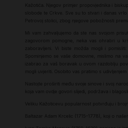
Kažotića. Njegov primjer propovjednika i bisku
slobode te Crkve. Sve su to stvari i danas vr
Petrovoj stolici, zbog njegove pobožnosti prema 
Mi vam zahvaljujemo da ste nas svojom prisut
zagovorom pomogne, neka vas ohrabri u kršća
zaboravljeni. Vi biste možda mogli i pomislit
Spominjemo se vaše domovine, mislimo na vaš n
izabrao za vaš boravak u ovom razdoblju povij
mogli uvjeriti. Osobito vas pratimo s udivljenjem
Nastojte proširiti među svoje sinove i svoj nar
koja vam ovdje govori slijedi, podržava i blagosli
Veliku Kažoticevu popularnost potvrđuju i brojn
Baltazar Adam Krcelic (1715–1778), koji o našem