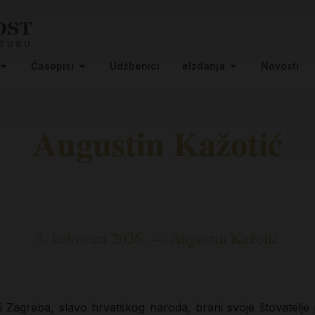
Časopisi
Udžbenici
eIzdanja
Novosti
Augustin Kažotić
3. kolovoza 2026. — Augustin Kažotić
osti Zagreba, slavo hrvatskog naroda, brani svoje štovatel