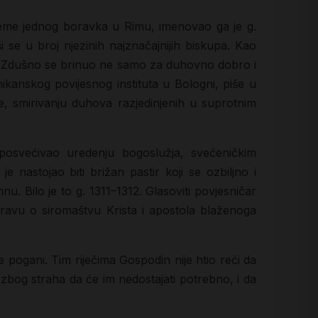
ijeme jednog boravka u Rimu, imenovao ga je g.
se u broj njezinih najznačajnijih biskupa. Kao
rdu. Zdušno se brinuo ne samo za duhovno dobro i
kanskog povijesnog instituta u Bologni, piše u
e, smirivanju duhova razjedinjenih u suprotnim
posvećivao uredenju bogoslužja, svećeničkim
nastojao biti brižan pastir koji se ozbiljno i
Bilo je to g. 1311–1312. Glasoviti povjesničar
ravu o siromaštvu Krista i apostola blaženoga
že pogani. Tim riječima Gospodin nije htio reći da
zbog straha da će im nedostajati potrebno, i da