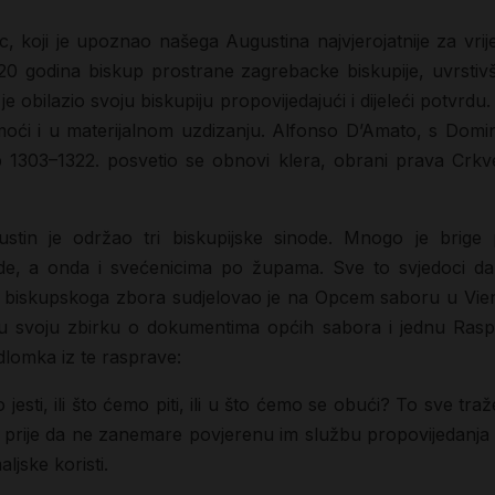
c, koji je upoznao našega Augustina najvjerojatnije za vr
0 godina biskup prostrane zagrebacke biskupije, uvrstivši 
je obilazio svoju biskupiju propovijedajući i dijeleći potv
i i u materijalnom uzdizanju. Alfonso D’Amato, s Domini
p 1303–1322. posvetio se obnovi klera, obrani prava Crkv
in je održao tri biskupijske sinode. Mnogo je brige 
de, a onda i svećenicima po župama. Sve to svjedoci da je 
biskupskoga zbora sudjelovao je na Opcem saboru u Viennu. 
 u svoju zbirku o dokumentima općih sabora i jednu Rasp
lomka iz te rasprave:
jesti, ili što ćemo piti, ili u što ćemo se obući? To sve tra
go prije da ne zanemare povjerenu im službu propovijedanja 
ljske koristi.