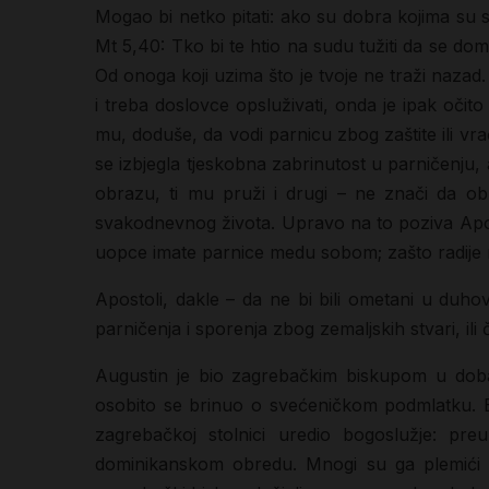
Mogao bi netko pitati: ako su dobra kojima su se
Mt 5,40: Tko bi te htio na sudu tužiti da se domo
Od onoga koji uzima što je tvoje ne traži nazad. 
i treba doslovce opsluživati, onda je ipak očit
mu, doduše, da vodi parnicu zbog zaštite ili vra
se izbjegla tjeskobna zabrinutost u parničenju, 
obrazu, ti mu pruži i drugi – ne znači da obr
svakodnevnog života. Upravo na to poziva Apos
uopce imate parnice medu sobom; zašto radije 
Apostoli, dakle – da ne bi bili ometani u duho
parničenja i sporenja zbog zemaljskih stvari, ili
Augustin je bio zagrebačkim biskupom u doba 
osobito se brinuo o svećeničkom podmlatku. Bog
zagrebačkoj stolnici uredio bogoslužje: p
dominikanskom obredu. Mnogi su ga plemići 