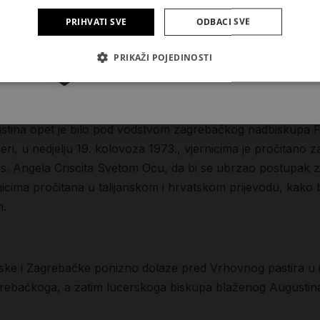
revnosti i svake kreposti pa je odmah poslije smrti bio štov
PRIHVATI SVE
ODBACI SVE
 bijaše proširio na Hrvatsku, Dalmaciju i biskupiju Luceru (1
Pretplatite se
PRIKAŽI POJEDINOSTI
i, koja je izradena g. 1937. Dio relikvija dan je i zagrebačko
okojni kardinal Alojzije Stepinac kao mladi zagrebački nad
no i srdačno primljeno.
ustina opet je bilo pod vodstvom zagrebačkog nadbiskupa 
eri, u nedjelju 19. kolovoza 1973., vjernicima je pročitan
s. Angela Criscita Svetom Ocu, da bi se ubrzao postupak z
rnicima pročitana u talijanskom i hrvatskom prijevodu, kako
m.
rske i Zagrebačke ponizno dolaze pred Vrhovnog pastira u im
agrebačkoga, a zatim lucerskoga biskupa blaženog Augustin