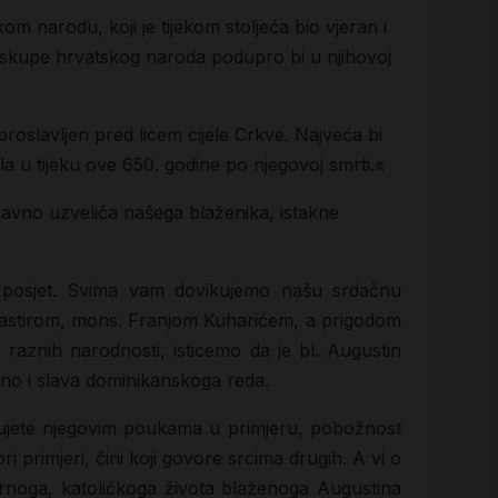
m narodu, koji je tijekom stoljeća bio vjeran i
 biskupe hrvatskog naroda podupro bi u njihovoj
roslavljen pred licem cijele Crkve. Najveća bi
la u tijeku ove 650. godine po njegovoj smrti.«
javno uzveliča našega blaženika, istakne
 posjet. Svima vam dovikujemo našu srdačnu
im pastirom, mons. Franjom Kuharićem, a prigodom
iz raznih narodnosti, isticemo da je bl. Augustin
edno i slava dominikanskoga reda.
azujete njegovim poukama u primjeru, pobožnost
i primjeri, čini koji govore srcima drugih. A vi o
rnoga, katoličkoga života blaženoga Augustina