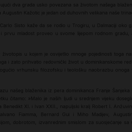
čujući dva grada usko povezana sa životom našega blaženi
a Augustin Kažotic je jedan od duhovnih velikana naše trina
 Carlo Sisto kaže da se rodio u Trogiru, u Dalmaciji oko 
vo i prvu mladost proveo u svome lijepom rodnom gradu, a
 životopis u kojem je osvijetlio mnoge pojedinosti toga na
 i zato prihvatio redovnički život u dominikanskome redu. 
gućio vrhunsku filozofsku i teološku naobrazbu onoga v
kazu našeg blaženika iz pera dominikanca Franje Šanjeka 
tku čitamo: »Malo je naših ljudi u srednjem vijeku dosegl
nedikt XI. i Ivan XXII., napuljski kralj Robert I. Anžuvin
 Galvano Fiamma, Bernard Gui i Miho Madijev, Augustin
ijom, dobrotom, izvanrednim smislom za suosjećanje sa s