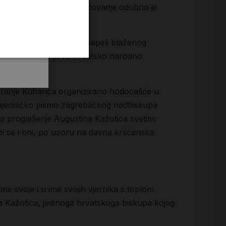
an kao svetac. Njegovo štovanje odobrio je
702).«
j katedrali, a čuva se u kapeli blaženog
biskup poveo je prvo hrvatsko narodno
Franje Kuharića organizirano hodocašće u
o zajedničko pismo zagrebačkog nadbiskupa
a proglašenje Augustina Kažotica svetim.
 bi se i oni, po uzoru na davna kršćanska
e svoje i u ime svojih vjernika s toplom
a Kažotica, jedinoga hrvatskoga biskupa kojeg