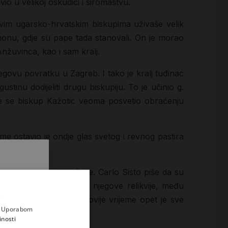
io u velikoj oskudici i siromaštvu.
 svim ugarsko-hrvatskim biskupima uživaše velik
gnonu, gdje su pape tada stanovali. On je morao
Anžuvinca, kao i sam kralj.
egovu povratku u Zagreb. I tako je kralj tuđinac
stinu dodijeliti drugu biskupiju. To je učinio g.
dje se biskup Kažotic veoma posvetio obraćenju
e ostavio je ondje glas svetog i revnog pastira
 gdje se i danas poštuje. Carlo Sisto piše da su
čudesa što ih izvedoše njegove relikvije, među
.
i prvi
o papa Klement XI. U novije vrijeme opet je sve
e
a. Uporabom
inosti