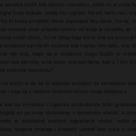
 apostoli služili bila njihovo vlasništvo, zašto im je onda 
gne tvoje košulje, podaj mu i ogrtač. Na isti način nisu smj
Na to treba primijetiti: takve zapovijedi nisu dane, čini se, 
o da oduzeta stvar pripada onomu od koga je oduzeta, jer Gos
ćanja svojih stvari, no ne zbog toga što bi one po pravu pr
a strpljivost savršenih muževa bila trajnija. Isto tako, ono
az nije tvoj, nego da je strpljivost slugu Božjih to vrije
tol sve vjernike, a ne samo one savršene, kad u 1 Kor 6,7
ne pretrpite nepravdu?
vnoj službi ili da ne bi izgledali pohlepni za zemaljskim d
 čak i toga da s velikom žestinom iznose svoje zahtjeve.«
kad su Hrvatska i Ugarska proživljavale teški građanski 
atiji su za svoje školovanje u sjemeništu plaćali, a sirom
reuredio je dotadašnji posebni zagrebački obred: nešt
zbog njegova značaja i kreposti uzimali kao suca u sv