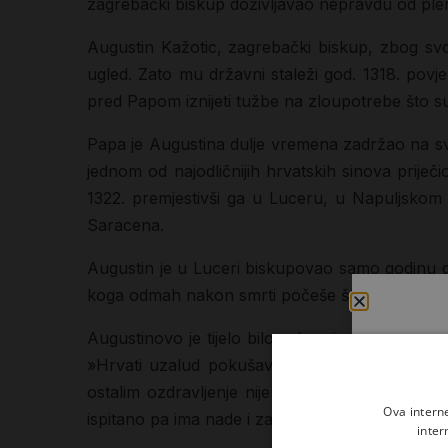
zagrebački biskup doživljavao nepravdu od plemić
Augustin Kažotic, zagrebački biskup, zbog svoj
ugled. Zato mu državni staleži god. 1318. povj
pred Papom iznijeti tužbe na zloupotrebe što su i
Papa je Augustina dulje vremena zadržao na svom
jednom od najodličnijih hrvatskih sinova priječi
1322. premjestivši ga u Luceru, u Napuljskom 
Saracena.
Augustin je u Luceri biskupovao samo godinu da
koga odmah nakon smrti počeše štovati kao sv
Augustinovo je tijelo bilo sahranjeno najprije 
»Hrvati uzalud pokušavali kradom oteti blažen
ostalim ozdravljenje nijemih i opsjednutih, br
Ova intern
ispitano pa ima nade i za njegovu kanonizaciju.
inter