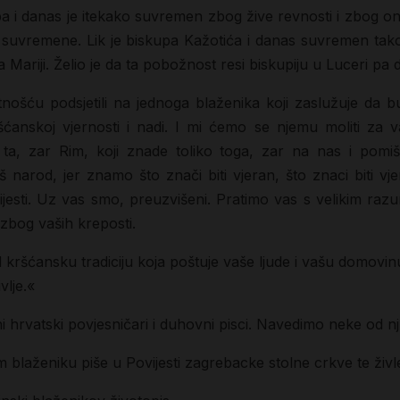
pa i danas je itekako suvremen zbog žive revnosti i zbog on
lo suvremene. Lik je biskupa Kažotića i danas suvremen ta
Mariji. Želio je da ta pobožnost resi biskupiju u Luceri pa
nošću podsjetili na jednoga blaženika koji zaslužuje da 
nskoj vjernosti i nadi. I mi ćemo se njemu moliti za va
i: ta, zar Rim, koji znade toliko toga, zar na nas i pomi
arod, jer znamo što znači biti vjeran, što znaci biti v
esti. Uz vas smo, preuzvišeni. Pratimo vas s velikim razu
 zbog vaših kreposti.
od kršćansku tradiciju koja poštuje vaše ljude i vašu domov
vlje.«
i hrvatski povjesničari i duhovni pisci. Navedimo neke od nj
 blaženiku piše u Povijesti zagrebacke stolne crkve te živl