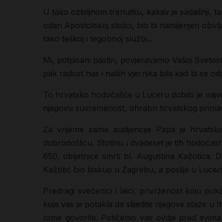
U tako ozbiljnom trenutku, kakav je sadašnji, t
odan Apostolskoj stolici, bio bi namijenjen oži
tako teškoj i tegobnoj službi...
Mi, potpisani pastiri, povjeravamo Vašoj Svetost
pak radost nas i naših vjernika bila kad bi se o
To hrvatsko hodočašće u Luceru dobilo je najvi
njegovu suvremenost, ohrabri hrvatskog primasa
Za vrijeme same audijencije Papa je hrvat
dobrodošlicu. Stotinu i dvadeset je tih hodočas
650. obljetnice smrti bl. Augustina Kažotica. Da
Kažotić bio biskup u Zagrebu, a poslije u Luceri,
Predragi svećenici i laici, privrženost koju 
koja vas je potakla da slijedite njegove staze u 
tome govorite. Potičemo vas ovdje pred svima