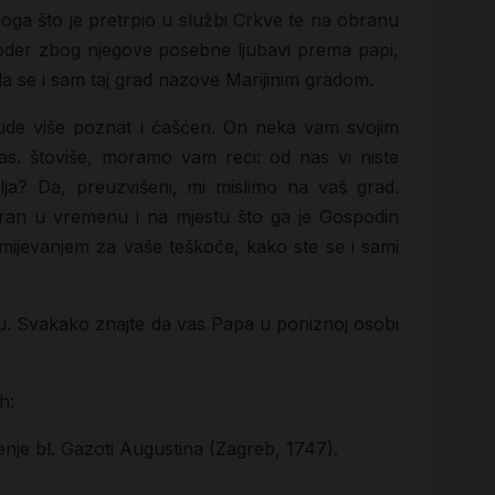
oga što je pretrpio u službi Crkve te na obranu
koder zbog njegove posebne ljubavi prema papi,
 da se i sam taj grad nazove Marijinim gradom.
bude više poznat i čašćen. On neka vam svojim
s. štoviše, moramo vam reci: od nas vi niste
šlja? Da, preuzvišeni, mi mislimo na vaš grad.
jeran u vremenu i na mjestu što ga je Gospodin
mijevanjem za vaše teškoće, kako ste se i sami
inu. Svakako znajte da vas Papa u poniznoj osobi
h:
enje bl. Gazoti Augustina (Zagreb, 1747).