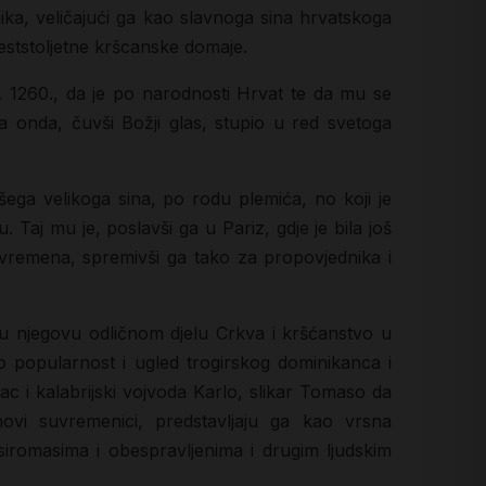
ka, veličajući ga kao slavnoga sina hrvatskoga
eststoljetne kršcanske domaje.
g. 1260., da je po narodnosti Hrvat te da mu se
 onda, čuvši Božji glas, stupio u red svetoga
šega velikoga sina, po rodu plemića, no koji je
Taj mu je, poslavši ga u Pariz, gdje je bila još
remena, spremivši ga tako za propovjednika i
u njegovu odličnom djelu Crkva i kršćanstvo u
o popularnost i ugled trogirskog dominikanca i
ac i kalabrijski vojvoda Karlo, slikar Tomaso da
ovi suvremenici, predstavljaju ga kao vrsna
iromasima i obespravljenima i drugim ljudskim