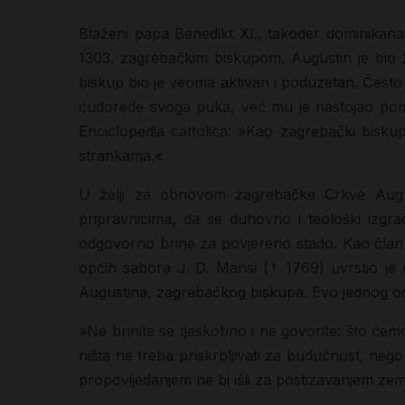
Blaženi papa Benedikt XI., takoder dominikana
1303. zagrebačkim biskupom. Augustin je bio 2
biskup bio je veoma aktivan i poduzetan. Često 
ćudorede svoga puka, već mu je nastojao pomoć
Enciclopedia cattolica: »Kao zagrebački bisku
strankama.«
U želji za obnovom zagrebačke Crkve August
pripravnicima, da se duhovno i teološki izgra
odgovorno brine za povjereno stado. Kao član 
općih sabora J. D. Mansi († 1769) uvrstio je
Augustina, zagrebačkog biskupa. Evo jednog od
»Ne brinite se tjeskobno i ne govorite: što ćemo 
ništa ne treba priskrbljivati za budućnost, ne
propovijedanjem ne bi išli za postizavanjem zema