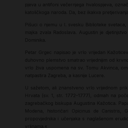
pjeva u antifoni večernjega hvalospjeva, ozna
katoličkoga naroda. Da, bez ikakva pretjerivanj
Pišuci o njemu u I. svesku Biblioteke svetaca,
majka zvala Radoslava. Augustin je djetinjst
Dominika.
Petar Grgec napisao je vrlo vrijedan Kažoticev
duhovno plemstvo smatrao vrijednijim od krvnoga
vrlo živa uspomena na sv. Tomu Akvinca, omo
natpastira Zagreba, a kasnije Lucere.
U sažetom, ali znanstveno vrlo vrijednom pri
Hrvata (sv. 1, str. 1772–1777), odmah na poče
zagrebačkog biskupa Augustina Kažotica. Papa Be
Modena, historičari Opicinus de Canistris,
propovjednika i učenjaka s naglašenom erudic
vrlinama.«