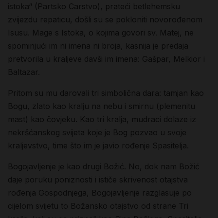
istoka“ (Partsko Carstvo), prateći betlehemsku
zvijezdu repaticu, došli su se pokloniti novorođenom
Isusu. Mage s Istoka, o kojima govori sv. Matej, ne
spominjući im ni imena ni broja, kasnija je predaja
pretvorila u kraljeve davši im imena: Gašpar, Melkior i
Baltazar.
Pritom su mu darovali tri simbolična dara:
tamjan
kao
Bogu,
zlato
kao kralju na nebu i
smirnu
(plemenitu
mast) kao čovjeku. Kao tri kralja, mudraci dolaze iz
nekršćanskog svijeta koje je Bog pozvao u svoje
kraljevstvo, time što im je javio rođenje Spasitelja.
Bogojavljenje je kao drugi Božić. No, dok nam Božić
daje poruku poniznosti i ističe skrivenost otajstva
rođenja Gospodnjega, Bogojavljenje razglasuje po
cijelom svijetu to Božansko otajstvo od strane Tri