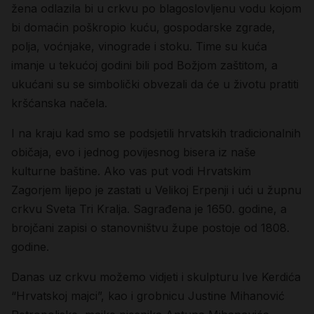
žena odlazila bi u crkvu po blagoslovljenu vodu kojom
bi domaćin poškropio kuću, gospodarske zgrade,
polja, voćnjake, vinograde i stoku. Time su kuća
imanje u tekućoj godini bili pod Božjom zaštitom, a
ukućani su se simbolički obvezali da će u životu pratiti
kršćanska načela.
I na kraju kad smo se podsjetili hrvatskih tradicionalnih
običaja, evo i jednog povijesnog bisera iz naše
kulturne baštine. Ako vas put vodi Hrvatskim
Zagorjem lijepo je zastati u Velikoj Erpenji i ući u župnu
crkvu Sveta Tri Kralja. Sagrađena je 1650. godine, a
brojčani zapisi o stanovništvu župe postoje od 1808.
godine.
Danas uz crkvu možemo vidjeti i skulpturu Ive Kerdića
“Hrvatskoj majci”, kao i grobnicu Justine Mihanović