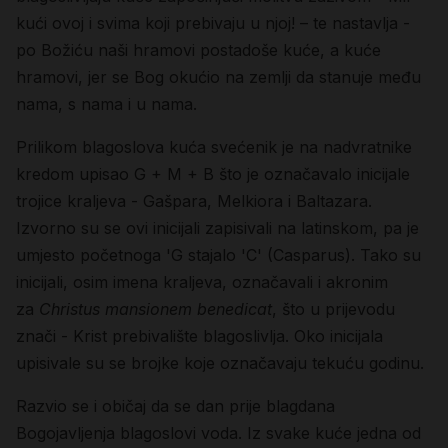
kući ovoj i svima koji prebivaju u njoj! – te nastavlja -
po Božiću naši hramovi postadoše kuće, a kuće
hramovi, jer se Bog okućio na zemlji da stanuje među
nama, s nama i u nama.
Prilikom blagoslova kuća svećenik je na nadvratnike
kredom upisao
G + M + B
što je označavalo inicijale
trojice kraljeva - Gašpara, Melkiora i Baltazara.
Izvorno su se ovi inicijali zapisivali na latinskom, pa je
umjesto početnoga 'G stajalo 'C' (Casparus). Tako su
inicijali, osim imena kraljeva, označavali i akronim
za
Christus mansionem benedicat
, što u prijevodu
znači - Krist prebivalište blagoslivlja. Oko inicijala
upisivale su se brojke koje označavaju tekuću godinu.
Razvio se i običaj da se dan prije blagdana
Bogojavljenja
blagoslovi voda
. Iz svake kuće jedna od