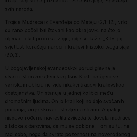
kralja, koji su ga priznali kao Sina Božjega, Spasitelja
svih naroda.
Trojica Mudraca iz Evanđelja po Mateju (2,1-12), vrlo
su rano počeli biti štovani kao »kraljevi«, na što je
utjecao tekst proroka Izajije, gdje se kaže: „K tvojoj
svjetlosti koračaju narodi, i kraljevi k istoku tvoga sjaja“
(60,3).
U bogojavljenskoj evanđeoskoj poruci glavna je
stvarnost novorođeni kralj Isus Krist, na čijem se
vanjskom obličju ne vide nikakvi tragovi kraljevskog
dostojanstva. On stanuje u jednoj kolibici među
siromašnim ljudima. On je kralj koji ne daje svečanih
primanja, on je skriven, stavljen u stranu. A ipak je
njegovo rođenje navijestila zvijezda te dovela mudrace
s Istoka s darovima, da mu se poklone. I oni su tu, ne
radi sebe, nego da svrate pozornost na novorođenog