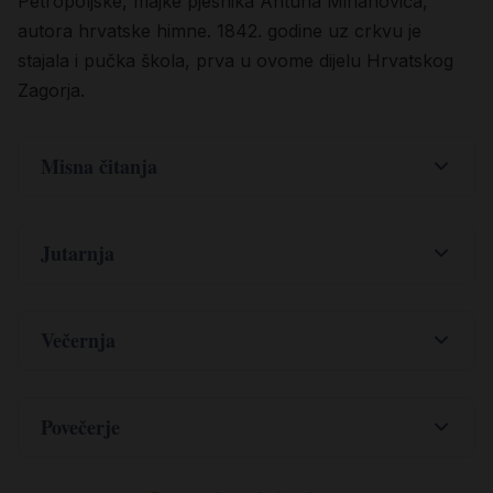
Petropoljske, majke pjesnika Antuna Mihanovića,
autora hrvatske himne. 1842. godine uz crkvu je
stajala i pučka škola, prva u ovome dijelu Hrvatskog
Zagorja.
Misna čitanja
,
Iz 60
1-6
Ustani, zasini, jer svjetlost
Jutarnja
tvoja dolazi,
BOGOJAVLJENJE
Večernja
nad tobom blista slava Gospodnja.
POZIVNIK
BOGOJAVLJENJE
A zemlju, evo, tmina pokriva,
R. Otvori, Gospodine, usne moje.
Povečerje
POZIVNIK
O. I usta će moja navješćivati hvalu tvoju.
BOGOJAVLJENJE
i mrklina narode!