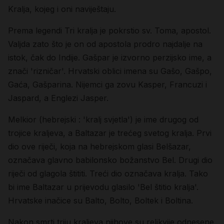
Kralja, kojeg i oni naviještaju.
Prema legendi Tri kralja je pokrstio sv. Toma, apostol.
Valjda zato što je on od apostola prodro najdalje na
istok, čak do Indije.
Gašpar
je izvorno perzijsko ime, a
znači 'rizničar'. Hrvatski oblici imena su Gašo, Gašpo,
Gaća, Gašparina. Nijemci ga zovu Kasper, Francuzi i
Jaspard, a Englezi Jasper.
Melkior
(hebrejski : 'kralj svjetla') je ime drugog od
trojice kraljeva, a
Baltazar
je trećeg svetog kralja. Prvi
dio ove riječi, koja na hebrejskom glasi Belšazar,
označava glavno babilonsko božanstvo Bel. Drugi dio
riječi od glagola štititi. Treći dio označava kralja. Tako
bi ime Baltazar u prijevodu glasilo 'Bel štitio kralja'.
Hrvatske inačice su Balto, Bolto, Boltek i Boltina.
Nakon smrti triju kraljeva njihove su relikvije odnesene