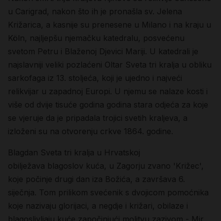
u Carigrad, nakon što ih je pronašla sv. Jelena
Križarica, a kasnije su prenesene u Milano i na kraju u
Köln, najljepšu njemačku katedralu, posvećenu
svetom Petru i Blaženoj Djevici Mariji. U katedrali je
najslavniji veliki pozlaćeni Oltar Sveta tri kralja u obliku
sarkofaga iz 13. stoljeća, koji je ujedno i najveći
relikvijar u zapadnoj Europi. U njemu se nalaze kosti i
više od dvije tisuće godina godina stara odjeća za koje
se vjeruje da je pripadala trojici svetih kraljeva, a
izloženi su na otvorenju crkve 1864. godine.
Blagdan Sveta tri kralja u Hrvatskoj
obilježava
blagoslov kuća
, u Zagorju zvano 'Križec',
koje počinje drugi dan iza Božića, a završava 6.
siječnja. Tom prilikom svećenik s dvojicom pomoćnika
koje nazivaju glorijaci, a negdje i križari, obilaze i
blagoslivljaju kuće započinjući molitvu zazivom - Mir