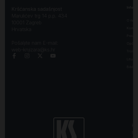
Inform
Kršćanska sadašnjost
Marulićev trg 14 p.p. 434
O nam
10001 Zagreb
Kontak
Hrvatska
Pravila
Pošaljite nam E-mail:
Opći uv
web-knjizara@ks.hr
Troško
Liturgi
Biblija
Kr
sa