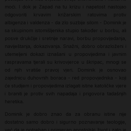
moći. I dok je Zapad na tu krizu i napetost nastojao
odgovoriti krvavim križarskim ratovima protiv
albigenza i valdenza - da zlo suzbije silom - Dominik je
sa skupinom istomišljenika stupio također u borbu, ali
posve drukčije i sretnije naravi, borbu propovijedanja,
naviještanja, dokazivanja. Snažni, dobro obrazloženi i
utemeljeni dokazi iznašani u propovijedima i javnim
raspravama tjerali su krivovjerce u škripac, mnogi se
od njih vratiše pravoj vjeri. Dominik je osnovao
zajednicu duhovnih boraca - red propovjednika - koji
će studijem i propovijedima izlagati istine katoličke vjere
i braniti je protiv svih napadaja i prigovora tadašnjih
heretika.
Dominik je dobro znao da za obranu istine nije
dostatno samo dobro i sigurno poznavanje teologije,
već da je potreban i primjeran apostolski život i zato je