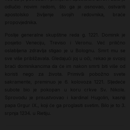
odlučio novim redom, što ga je osnovao, ostvariti
apostolsko življenje svojih redovnika, braće
propovjednika.
Poslije generalne skupštine reda g. 1221. Dominik je
posjetio Veneciju, Treviso i Veronu. Već prilično
oslabljena zdravlja stigao je u Bolognu. Smrt mu se
sve više približavala. Gledajući joj u oči, rekao je svojoj
braći dominikancima da će im nakon smrti biti više od
koristi nego za života. Primivši pobožno svete
sakramente, preminuo je 6. kolovoza 1221. Sljedeće
subote bio je pokopan u koru crkve Sv. Nikole.
Sprovodu je prisustvovao i kardinal Hugolin, kasniji
papa Grgur IX., koji će ga proglasiti svetim. Bilo je to 3.
srpnja 1234. u Rietiju.