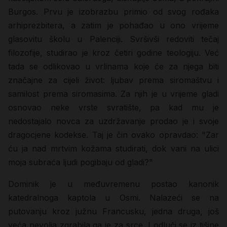
Burgos. Prvu je izobrazbu primio od svog rođaka
arhiprezbitera, a zatim je pohađao u ono vrijeme
glasovitu školu u Palenciji. Svršivši redoviti tečaj
filozofije, studirao je kroz četiri godine teologiju. Već
tada se odlikovao u vrlinama koje će za njega biti
značajne za cijeli život: ljubav prema siromaštvu i
samilost prema siromasima. Za njih je u vrijeme gladi
osnovao neke vrste svratište, pa kad mu je
nedostajalo novca za uzdržavanje prodao je i svoje
dragocjene kodekse. Taj je čin ovako opravdao: "Zar
ću ja nad mrtvim kožama studirati, dok vani na ulici
moja subraća ljudi pogibaju od gladi?"
Dominik je u međuvremenu postao kanonik
katedralnoga kaptola u Osmi. Nalazeći se na
putovanju kroz južnu Francusku, jedna druga, još
veća nevolja zgrabila ga je za srce. I odluči se iz tišine