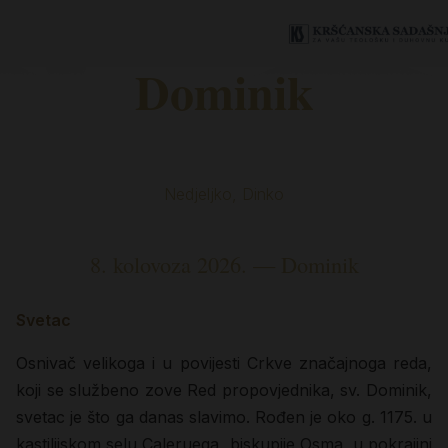
Dominik
Nedjeljko, Dinko
8. kolovoza 2026. — Dominik
Svetac
Osnivač velikoga i u povijesti Crkve značajnoga reda,
koji se službeno zove Red propovjednika, sv. Dominik,
svetac je što ga danas slavimo. Rođen je oko g. 1175. u
kastilijskom selu Caleruega, biskupije Osma, u pokrajini