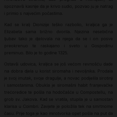
spoznavši kasnije da je krivo sudio, pozvao ju je natrag
i primio s najvećim počastima.
Kad se kralj Dionizije teško razbolio, kraljica ga je
Elizabeta sama brižno dvorila. Njezina nesebična
ljubav tako je djelovala na njega da se i on posve
preokrenuo te raskajano i sveto u Gospodinu
preminuo. Bilo je to godine 1325.
Ostavši udovica, kraljica se još većom revnošću dade
na dobra djela u korist siromaha i nevoljnika. Prodala
je svoj imutak, svoje dragulje, a novac podijelila sirotinji
i samostanima. Obukla je siromašni habit franjevačke
trećoredice te pošla na hodočašće u Compostellu, na
grob sv. Jakova. Kad se vratila, stupila je u samostan
klarisa u Coimbri. Zavjete je položila tek na smrtnome
času. Prije toga je kao mirotvorka opet pošla na put da