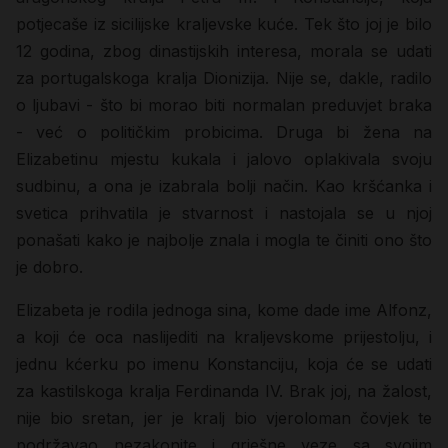
potjecaše iz sicilijske kraljevske kuće. Tek što joj je bilo
12 godina, zbog dinastijskih interesa, morala se udati
za portugalskoga kralja Dionizija. Nije se, dakle, radilo
o ljubavi - što bi morao biti normalan preduvjet braka
- već o političkim probicima. Druga bi žena na
Elizabetinu mjestu kukala i jalovo oplakivala svoju
sudbinu, a ona je izabrala bolji način. Kao kršćanka i
svetica prihvatila je stvarnost i nastojala se u njoj
ponašati kako je najbolje znala i mogla te činiti ono što
je dobro.
Elizabeta je rodila jednoga sina, kome dade ime Alfonz,
a koji će oca naslijediti na kraljevskome prijestolju, i
jednu kćerku po imenu Konstanciju, koja će se udati
za kastilskoga kralja Ferdinanda IV. Brak joj, na žalost,
nije bio sretan, jer je kralj bio vjeroloman čovjek te
podržavao nezakonite i grješne veze sa svojim