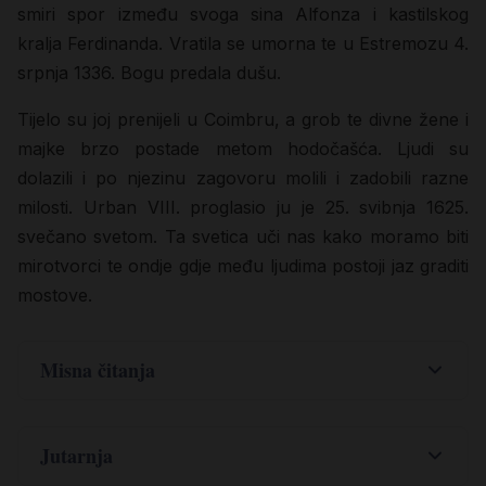
smiri spor između svoga sina Alfonza i kastilskog
kralja Ferdinanda. Vratila se umorna te u Estremozu 4.
srpnja 1336. Bogu predala dušu.
Tijelo su joj prenijeli u Coimbru, a grob te divne žene i
majke brzo postade metom hodočašća. Ljudi su
dolazili i po njezinu zagovoru molili i zadobili razne
milosti. Urban VIII. proglasio ju je 25. svibnja 1625.
svečano svetom. Ta svetica uči nas kako moramo biti
mirotvorci te ondje gdje među ljudima postoji jaz graditi
mostove.
Misna čitanja
,
.
Ps 85
9-9
11-14
Da poslušam što mi to Gospodin govori:
Jutarnja