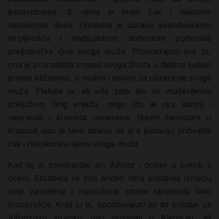
ljubavnicama. S njima je imao čak i nekoliko
nezakonite djece. Elizabeta je upravo evanđeoskom
strpljivošću i nadljudskom dobrotom podnosila
preljubničke čine svoga muža. Promatrajući sve to,
ona je pronalazila smisao svoga života u djelima ljubavi
prema bližnjemu, u molitvi i pokori za obraćenje svoga
muža. Plakala je, ali više zato što se muževljevim
preljubom Bog vrijeđa, nego što je njoj samoj i
nepravda i sramota nanesena. Njezin heroizam u
kreposti išao je tako daleko da je s ljubavlju prihvatila
čak i nezakonitu djecu svoga muža.
Kad joj je poodrastao sin Alfonz i došao u sukob s
ocem, Elizabeta se kao anđeo mira postavila između
dvije zavađene i naoružane strane spriječivši tako
krvoproliće. Kralj ju je, spočitavajući joj da pristaje uz
Alfonzovu stranku, dao prognati u Alenquer, ali