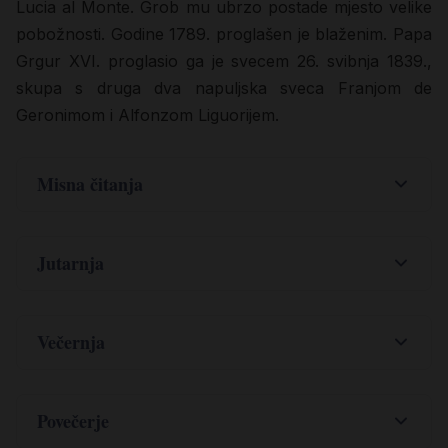
Lucia al Monte. Grob mu ubrzo postade mjesto velike
pobožnosti. Godine 1789. proglašen je blaženim. Papa
Grgur XVI. proglasio ga je svecem 26. svibnja 1839.,
skupa s druga dva napuljska sveca Franjom de
Geronimom i Alfonzom Liguorijem.
Misna čitanja
,
.
Ps 1
1-4
6-6
Jutarnja
Blago čovjeku koji ne slijedi savjeta opakih,
Večernja
Kliknite Bogu, jakosti našoj, *
ne staje na putu grešničkom
† kličite Bogu Jakovljevu!
i ne sjeda u zbor podrugljivaca,
Nek zazvuče žice, nek se čuje bubanj, *
Povečerje
već uživa u zakonu Gospodinovu,
Kliknite Bogu, jakosti našoj, *
svirajte u milozvučnu citru s harfom!