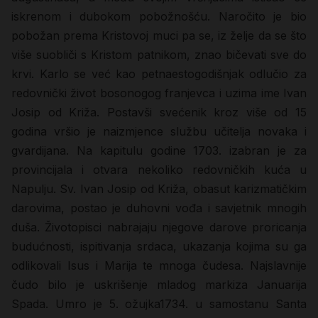
iskrenom i dubokom pobožnošću. Naročito je bio
pobožan prema Kristovoj muci pa se, iz želje da se što
više suobliči s Kristom patnikom, znao bičevati sve do
krvi. Karlo se već kao petnaestogodišnjak odlučio za
redovnički život bosonogog franjevca i uzima ime Ivan
Josip od Križa. Postavši svećenik kroz više od 15
godina vršio je naizmjence službu učitelja novaka i
gvardijana. Na kapitulu godine 1703. izabran je za
provincijala i otvara nekoliko redovničkih kuća u
Napulju. Sv. Ivan Josip od Križa, obasut karizmatičkim
darovima, postao je duhovni vođa i savjetnik mnogih
duša. Životopisci nabrajaju njegove darove proricanja
budućnosti, ispitivanja srdaca, ukazanja kojima su ga
odlikovali Isus i Marija te mnoga čudesa. Najslavnije
čudo bilo je uskrišenje mladog markiza Januarija
Spada. Umro je 5. ožujka1734. u samostanu Santa