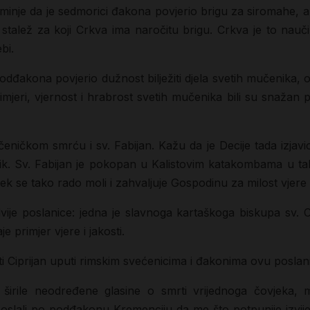
inje da je sedmorici đakona povjerio brigu za siromahe, a t
stalež za koji Crkva ima naročitu brigu. Crkva je to naučil
bi.
dđakona povjerio dužnost bilježiti djela svetih mučenika, o
imjeri, vjernost i hrabrost svetih mučenika bili su snažan
eničkom smrću i sv. Fabijan. Kažu da je Decije tada izjavi
dnik. Sv. Fabijan je pokopan u Kalistovim katakombama u ta
jek se tako rado moli i zahvaljuje Gospodinu za milost vjere 
je poslanice: jedna je slavnoga kartaškoga biskupa sv. Ci
 primjer vjere i jakosti.
eti Ciprijan uputi rimskim svećenicima i đakonima ovu poslan
irile neodređene glasine o smrti vrijednoga čovjeka, m
 poslali po podđakonu Kremenciju da me što potpunije izvi