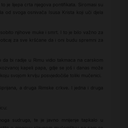
o je lijepa crta njegova pontifikata. Siromasi su
a od svoga osnivača Isusa Krista koji uči djela
sobito njihove muke i smrt. I to je bilo važno za
 poticaj za sve kršćane da i oni budu spremni za
o da bi radije u Rimu vidio takmaca na carskom
kozvanoj kapeli papa, gdje se još i danas može
koju svojom krvlju posvjedočiše toliki mučenici.
prijana, a druga Rimske crkve. I jedna i druga
icu:
oga sudruga, te je javno mnijenje tapkalo u
jestite o njegovu slavnom mučeništvu pa sam se