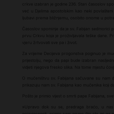
crkve izabran je godine 236. Stari časoslov spom
već u Djelima apostolskim kao neki povlašteni 
ljubavi prema bližnjemu, osobito onome u potre
Časoslov spominje da je sv. Fabijan sedmorici po
prvu Crkvu koja je proživljavala teške dane. Pr
vjeru žrtvovati sve pa i život.
Za vrijeme Decijeva progonstva poginuo je muč
prijestolju, nego da papi bude izabran naslje
vidjeti njegova fresko slika. Na tome mjestu čov
O mučeništvu sv. Fabijana sačuvane su nam dvi
prikazuju nam sv. Fabijana kao mučenika koji daje
Pošto je primio vijest o smrti pape Fabijana, sv
»Upravo dok su se, predraga braćo, u nas š
neizvjesnosti, primio sam pismo što ste mi ga