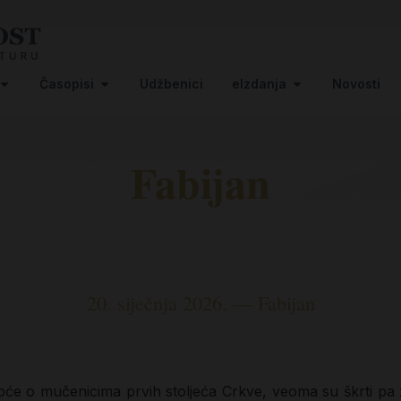
Časopisi
Udžbenici
eIzdanja
Novosti
Fabijan
20. siječnja 2026. — Fabijan
 uopće o mučenicima prvih stoljeća Crkve, veoma su škrti p