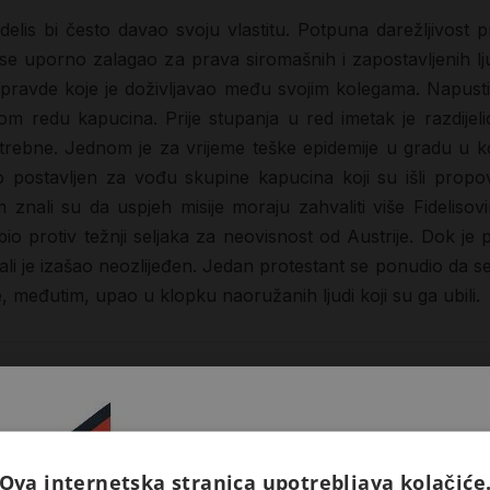
delis bi često davao svoju vlastitu. Potpuna darežljivost
 se uporno zalagao za prava siromašnih i zapostavljenih lju
pravde koje je doživljavao među svojim kolegama. Napustio
 redu kapucina. Prije stupanja u red imetak je razdijeli
 potrebne. Jednom je za vrijeme teške epidemije u gradu u
bio postavljen za vođu skupine kapucina koji su išli propov
jim znali su da uspjeh misije moraju zahvaliti više Fideli
bio protiv težnji seljaka za neovisnost od Austrije. Dok j
, ali je izašao neozlijeđen. Jedan protestant se ponudio da se
, međutim, upao u klopku naoružanih ljudi koji su ga ubili.
Ova internetska stranica upotrebljava kolačiće
Prijavite se na naš newsletter 