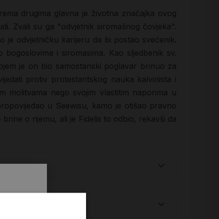
 prema drugima glavna je životna značajka ovog
di. Zvali su ga "odvjetnik siromašnog čovjeka".
 je odvjetničku karijeru da bi postao svećenik.
o bogoslovima i siromasima. Kao sljedbenik sv.
 kojem je on bio samostanski poglavar brinuo za
ijedati protiv protestantskog nauka kalvinista i
sovim molitvama nego svojim vlastitim naporima u
e propovijedao u Seewisu, kamo je otišao pravno
 brine o njemu, ali je Fidelis to odbio, rekavši da
.
i prvi