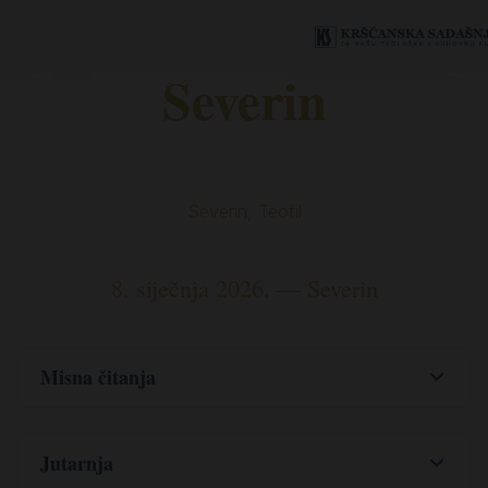
Severin
Severin, Teofil
8. siječnja 2026. — Severin
Misna čitanja
,
1 Iv 4
7-10
Ljubljeni,
Jutarnja