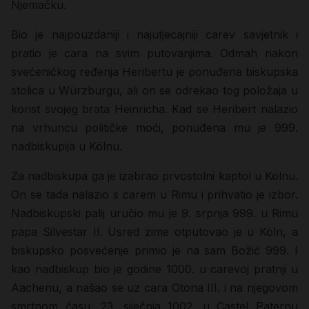
Njemačku.
Bio je najpouzdaniji i najutjecajniji carev savjetnik i
pratio je cara na svim putovanjima. Odmah nakon
svećeničkog ređenja Heribertu je ponuđena biskupska
stolica u Würzburgu, ali on se odrekao tog položaja u
korist svojeg brata Heinricha. Kad se Heribert nalazio
na vrhuncu političke moći, ponuđena mu je 999.
nadbiskupija u Kölnu.
Za nadbiskupa ga je izabrao prvostolni kaptol u Kölnu.
On se tada nalazio s carem u Rimu i prihvatio je izbor.
Nadbiskupski palij uručio mu je 9. srpnja 999. u Rimu
papa Silvestar II. Usred zime otputovao je u Köln, a
biskupsko posvećenje primio je na sam Božić 999. I
kao nadbiskup bio je godine 1000. u carevoj pratnji u
Aachenu, a našao se uz cara Otona III. i na njegovom
smrtnom času, 23. siječnja 1002. u Castel Paternu