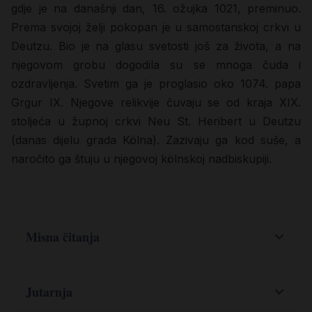
gdje je na današnji dan, 16. ožujka 1021, preminuo.
Prema svojoj želji pokopan je u samostanskoj crkvi u
Deutzu. Bio je na glasu svetosti još za života, a na
njegovom grobu dogodila su se mnoga čuda i
ozdravljenja. Svetim ga je proglasio oko 1074. papa
Grgur IX. Njegove relikvije čuvaju se od kraja XIX.
stoljeća u župnoj crkvi Neu St. Heribert u Deutzu
(danas dijelu grada Kölna). Zazivaju ga kod suše, a
naročito ga štuju u njegovoj kölnskoj nadbiskupiji.
Misna čitanja
,
Iz 65
17-21
Jer, evo, ja stvaram
Jutarnja