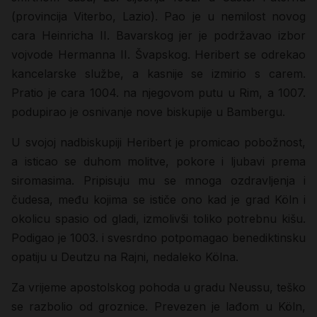
(provincija Viterbo, Lazio). Pao je u nemilost novog
cara Heinricha II. Bavarskog jer je podržavao izbor
vojvode Hermanna II. Švapskog. Heribert se odrekao
kancelarske službe, a kasnije se izmirio s carem.
Pratio je cara 1004. na njegovom putu u Rim, a 1007.
podupirao je osnivanje nove biskupije u Bambergu.
U svojoj nadbiskupiji Heribert je promicao pobožnost,
a isticao se duhom molitve, pokore i ljubavi prema
siromasima. Pripisuju mu se mnoga ozdravljenja i
čudesa, među kojima se ističe ono kad je grad Köln i
okolicu spasio od gladi, izmolivši toliko potrebnu kišu.
Podigao je 1003. i svesrdno potpomagao benediktinsku
opatiju u Deutzu na Rajni, nedaleko Kölna.
Za vrijeme apostolskog pohoda u gradu Neussu, teško
se razbolio od groznice. Prevezen je lađom u Köln,