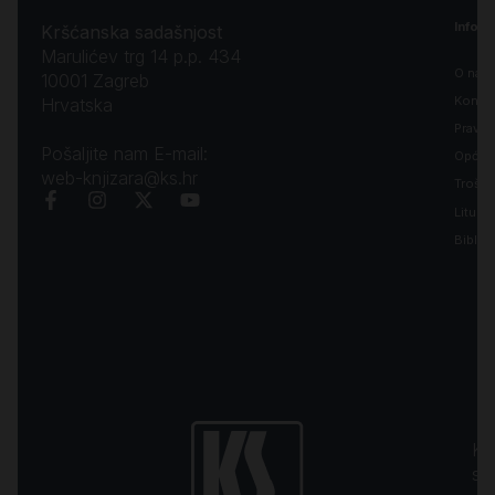
Inform
Kršćanska sadašnjost
Marulićev trg 14 p.p. 434
O nam
10001 Zagreb
Kontak
Hrvatska
Pravila
Pošaljite nam E-mail:
Opći uv
web-knjizara@ks.hr
Troško
Liturgi
Biblija
Kr
sa