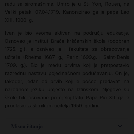
radu sa siromašnima. Umro je u St- Yon, Rouen, na
Veliki petak, 07.04.1719. Kanonizirao ga je papa Leo
XIII. 1900. g.
Ivan je bio veoma aktivan na području edukacije.
Osnovao je institut Braće kršćanskih škola (odobren
1725. g.), a osnivao je i fakultete za obrazovanje
učitelja (Rheims 1687. g., Pariz 1699.g. i Saint-Denis
1709. g.). Bio je među prvima koji je pretpostavio
razrednu nastavu pojedinačnom podučavanju. On je,
također, jedan od prvih koji je počeo predavati na
narodnom jeziku umjesto na latinskom. Njegove su
škole bile osnivane po cijeloj Italiji. Papa Pio XII. ga je
proglasio zaštitnikom učitelja 1950. godine.
Misna čitanja