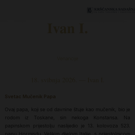
Ivan I.
Venancije
18. svibnja 2026. — Ivan I.
Svetac Mučenik Papa
Ovaj papa, koji se od davnine štuje kao mučenik, bio je
rodom iz Toskane, sin nekoga Konstansa. Na
papinskom prijestolju naslijedio je 13. kolovoza 523.
papu Hormisdu. Velikim dijelom Italije, s prijestolnicom