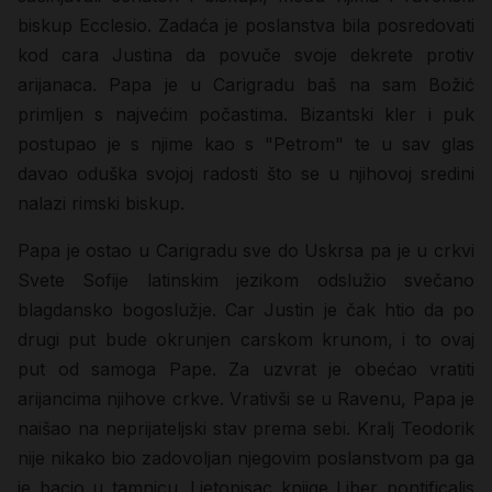
biskup Ecclesio. Zadaća je poslanstva bila posredovati
kod cara Justina da povuče svoje dekrete protiv
arijanaca. Papa je u Carigradu baš na sam Božić
primljen s najvećim počastima. Bizantski kler i puk
postupao je s njime kao s "Petrom" te u sav glas
davao oduška svojoj radosti što se u njihovoj sredini
nalazi rimski biskup.
Papa je ostao u Carigradu sve do Uskrsa pa je u crkvi
Svete Sofije latinskim jezikom odslužio svečano
blagdansko bogoslužje. Car Justin je čak htio da po
drugi put bude okrunjen carskom krunom, i to ovaj
put od samoga Pape. Za uzvrat je obećao vratiti
arijancima njihove crkve. Vrativši se u Ravenu, Papa je
naišao na neprijateljski stav prema sebi. Kralj Teodorik
nije nikako bio zadovoljan njegovim poslanstvom pa ga
je bacio u tamnicu. Ljetopisac knjige Liber pontificalis