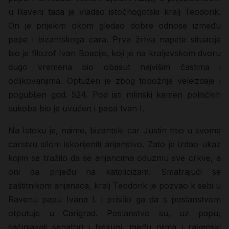
u Raveni tada je vladao istočnogotski kralj Teodorik.
On je prijekim okom gledao dobre odnose između
pape i bizantskoga cara. Prva žrtva napete situacije
bio je filozof Ivan Boecije, koji je na kraljevskom dvoru
dugo vremena bio obasut najvišim častima i
odlikovanjima. Optužen je zbog tobožnje veleizdaje i
pogubljen god. 524. Pod isti mlinski kamen političkih
sukoba bio je uvučen i papa Ivan I.
Na Istoku je, naime, bizantski car Justin htio u svome
carstvu silom iskorijeniti arijanstvo. Zato je izdao ukaz
kojim se tražilo da se arijancima oduzmu sve crkve, a
oni da prijeđu na katolicizam. Smatrajući se
zaštitnikom arijanaca, kralj Teodorik je pozvao k sebi u
Ravenu papu Ivana I. i prisilio ga da s poslanstvom
otputuje u Carigrad. Poslanstvo su, uz papu,
sačinjavali senatori i biskupi, među njima i ravenski