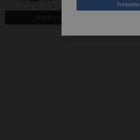
Pretplatite
© 2026. Kršćanska sadašnjost