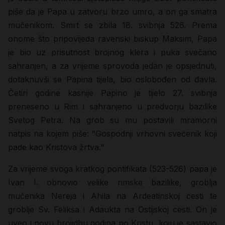
piše da je Papa u zatvoru brzo umro, a on ga smatra
mučenikom. Smrt se zbila 18. svibnja 526. Prema
onome što pripovijeda ravenski biskup Maksim, Papa
je bio uz prisutnost brojnog klera i puka svečano
sahranjen, a za vrijeme sprovoda jedan je opsjednuti,
dotaknuvši se Papina tijela, bio oslobođen od đavla.
Četiri godine kasnije Papino je tijelo 27. svibnja
preneseno u Rim i sahranjeno u predvorju bazilike
Svetog Petra. Na grob su mu postavili mramorni
natpis na kojem piše: "Gospodnji vrhovni svećenik koji
pade kao Kristova žrtva."
Za vrijeme svoga kratkog pontifikata (523-526) papa je
Ivan I. obnovio velike rimske bazilike, groblja
mučenika Nereja i Ahila na Ardeatinskoj cesti te
groblje Sv. Feliksa i Adaukta na Ostijskoj cesti. On je
uveo i novu brojidbu godina po Kristu, koju je sastavio