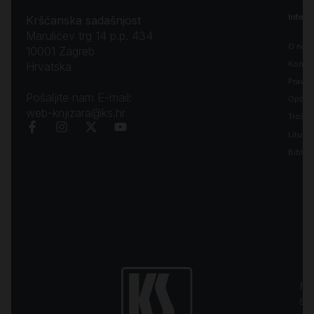
Inform
Kršćanska sadašnjost
Marulićev trg 14 p.p. 434
O nam
10001 Zagreb
Kontak
Hrvatska
Pravila
Pošaljite nam E-mail:
Opći uv
web-knjizara@ks.hr
Troško
Liturgi
Biblija
Kr
sa