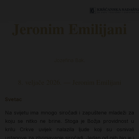
Jeronim Emilijani
Jozefina Bak.
8. veljače 2026. — Jeronim Emilijani
Svetac
Na svijetu ima mnogo siročadi i zapuštene mladeži za
koju se nitko ne brine. Stoga je Božja providnost u
krilu Crkve uvijek nalazila ljude koji su osnivali
ustanove za zbrinjavanje siročadi. Jedan od njih bio je i