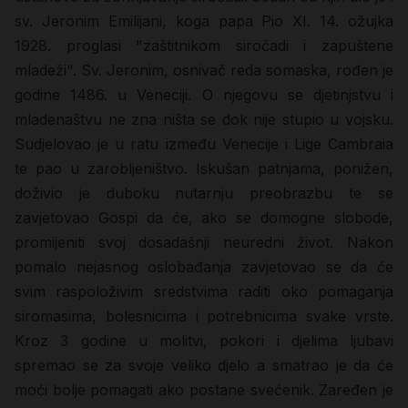
sv. Jeronim Emilijani, koga papa Pio XI. 14. ožujka
1928. proglasi "zaštitnikom siročadi i zapuštene
mladeži". Sv. Jeronim, osnivač reda somaska, rođen je
godine 1486. u Veneciji. O njegovu se djetinjstvu i
mladenaštvu ne zna ništa se dok nije stupio u vojsku.
Sudjelovao je u ratu između Venecije i Lige Cambraia
te pao u zarobljeništvo. Iskušan patnjama, ponižen,
doživio je duboku nutarnju preobrazbu te se
zavjetovao Gospi da će, ako se domogne slobode,
promijeniti svoj dosadašnji neuredni život. Nakon
pomalo nejasnog oslobađanja zavjetovao se da će
svim raspoloživim sredstvima raditi oko pomaganja
siromasima, bolesnicima i potrebnicima svake vrste.
Kroz 3 godine u molitvi, pokori i djelima ljubavi
spremao se za svoje veliko djelo a smatrao je da će
moći bolje pomagati ako postane svećenik. Zaređen je