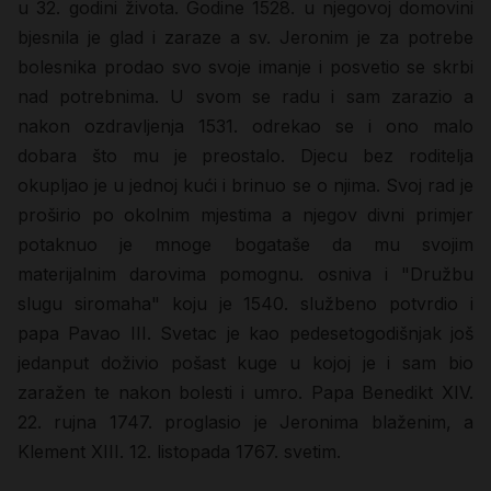
u 32. godini života. Godine 1528. u njegovoj domovini
bjesnila je glad i zaraze a sv. Jeronim je za potrebe
bolesnika prodao svo svoje imanje i posvetio se skrbi
nad potrebnima. U svom se radu i sam zarazio a
nakon ozdravljenja 1531. odrekao se i ono malo
dobara što mu je preostalo. Djecu bez roditelja
okupljao je u jednoj kući i brinuo se o njima. Svoj rad je
proširio po okolnim mjestima a njegov divni primjer
potaknuo je mnoge bogataše da mu svojim
materijalnim darovima pomognu. osniva i "Družbu
slugu siromaha" koju je 1540. službeno potvrdio i
papa Pavao III. Svetac je kao pedesetogodišnjak još
jedanput doživio pošast kuge u kojoj je i sam bio
zaražen te nakon bolesti i umro. Papa Benedikt XIV.
22. rujna 1747. proglasio je Jeronima blaženim, a
Klement XIII. 12. listopada 1767. svetim.