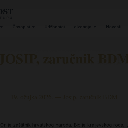
Časopisi
Udžbenici
eIzdanja
Novosti
JOSIP, zaručnik BD
19. ožujka 2026. — Josip, zaručnik BDM
 On je zaštitnik hrvatskog naroda. Bio je kraljevskog roda,