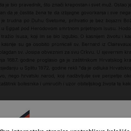
 da je bio pravednik, što znači krepostan i svet muž. Ostao je
an da je čestita žena te da izbjegne govorkanja i sve negati
a je trudna po Duhu Svetome, prihvatio je bez bojazni Bož
ao u Egipat pod Herodovom smrtnom prijetnjom Isusu. Hodoč
tražio Isusa, koji im se bio izgubio. O kasnijem životu i k
snije su ga osobito promicali sv. Bernard iz Clairevauxa,
o blagdan sv. Josipa obveznim za svu Crkvu. U sjevernim kraj
ja 1687. godine proglasio ga je zaštitnikom Hrvatskog kral
asjedanju u Splitu 1972. godine rekli "da je odluka Hrvatsko
vo, nego hrvatski narod, koji nadživljulje sve peripetije o
titnik bolesnika i umirućih i uzor obiteljskog života te kako
iječ: