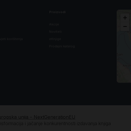
*
a: *
Proizvodi
+
 *
Akcije
*
−
Noviteti
vjeti korištenja
eKnjige
 *
Prodajni katalog
 *
 *
 *
uropska unija – NextGenerationEU
ansformacija i jačanje konkurentnosti izdavanja knjiga