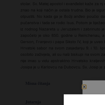
stolar. Sv. Matej apostol i evanđelist kaže za nj
znao na koji način je ostala trudna. Bio je sigur
otpustiti. No kada ga je Božji anđeo poučio d
pučanstva i tada se rodio Isus. Potom je bjež
iz rodnog Nazareta u Jeruzalem i zabrinuto je 
započelo je oko 850. godine u Reinchenau, a ka
Gerson, Franjevci i papa Siksto IV, koji je uve
Hrvatski sabor na svom zasjedanju 9. i 10. lipn
osobito zaživjela, ali su naši biskupi na svom z
nije imao u vidu apstraktno Hrvatsko kraljevst
Josipa je u Karlovcu na Dubovcu. Sv. Josip je zaš
Misna čitanja
,
.
.
2 Sam 7
4-5
12-14
16-16
Ali još iste noći dođe Natanu ova Gospodnja r
Jutarnja