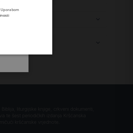
.
i prvi
e
a. Uporabom
inosti
ti od tvoga tijela, i utvrdit ću njegovo
«
iblija, liturgijske knjige, crkveni dokumenti,
ova te šest periodičkih izdanja Kršćanska
omičući kršćanske vrjednote.