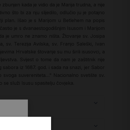
 zbunjen kada je vidio da je Marija trudna, a nije
vno što bi za nju slijedilo, odlučio ju je potajno
ji plan. Išao je s Marijom u Betlehem na popis
astio je s dvanaestogodišnjim Isusom i Marijom
ada je umro ne znamo ništa. Žtovanje sv. Josipa
 sv. Terezija Avilska, sv. Franjo Saleški, Ivan
evima Hrvatske štovanje su mu širili isusovci, a
jevstva. Svijest o tome da nam je zaštitnik nije
g sabora iz 1687. god. i sada na snazi, jer Sabor
ko svoga suvereniteta…" Nacionalno svetište sv.
 se služi Isusu spasitelju čovjeka.