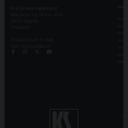
Inform
Kršćanska sadašnjost
Marulićev trg 14 p.p. 434
O nam
10001 Zagreb
Kontak
Hrvatska
Pravila
Pošaljite nam E-mail:
Opći uv
web-knjizara@ks.hr
Troško
Liturgi
Biblija
Kr
sa