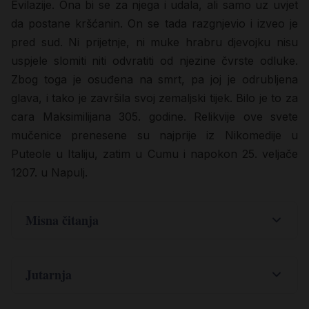
Evilazije. Ona bi se za njega i udala, ali samo uz uvjet
da postane kršćanin. On se tada razgnjevio i izveo je
pred sud. Ni prijetnje, ni muke hrabru djevojku nisu
uspjele slomiti niti odvratiti od njezine čvrste odluke.
Zbog toga je osuđena na smrt, pa joj je odrubljena
glava, i tako je završila svoj zemaljski tijek. Bilo je to za
cara Maksimilijana 305. godine. Relikvije ove svete
mučenice prenesene su najprije iz Nikomedije u
Puteole u Italiju, zatim u Cumu i napokon 25. veljače
1207. u Napulj.
Misna čitanja
,
Jak 1
1-11
Jakov, sluga Boga i Gospodina Isusa Krista:
Jutarnja
dvanaestorim plemenima raseljeništva pozdrav.
Pravom radošću smatrajte, braćo moja, kad