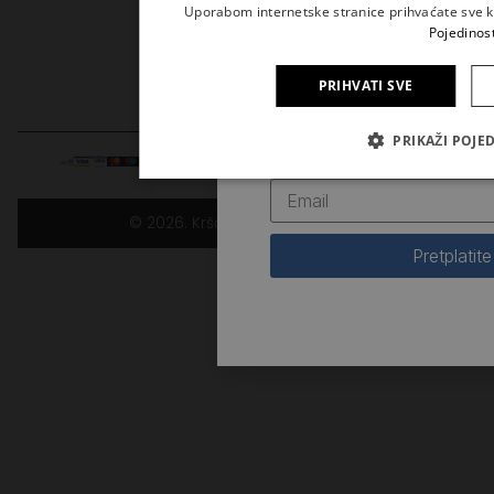
Uporabom internetske stranice prihvaćate sve kol
knjig
Pojedinost
PRIHVATI SVE
Prijavite se na naš newslette
PRIKAŽI POJE
novosti iz Kršćanske sadašn
© 2026. Kršćanska sadašnjost
Pretplatite