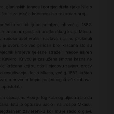
, planinskih lanaca i gornjeg dijela rijeke Nila s
što je za afrički kontinent bio rekordan broj.
očetka su bili lijepo primljeni, ali već g. 1882.
čkih misionara podjarili urođeničkog kralja Mtesu.
edoše opet vratiti i nastaviti nasilno prekinuti
u je dvoru bio već priličan broj kršćana što su
ednik kraljeve tjelesne straže i njegov iskren
vnik Katikiro. Krivcu je zaslužena smrtna kazna ne
ici kršćana koji su otkrili njegovu zavjeru protiv
o rasuđivanje. Josip Mkasa, već g. 1882. kršten
a svojim novcem kupio po jednog ili više robova,
 apostolata.
ovim utjecajem. Plod je tog kobnog utjecaja bio da
šćana. Istu je optužbu bacio i na Josipa Mkasu,
negdašnjem zavjereniku koji mu je radio o glavi.