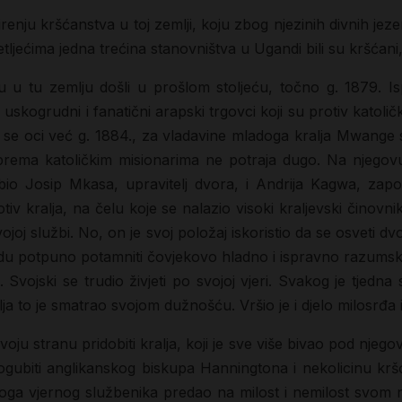
enju kršćanstva u toj zemlji, koju zbog njezinih divnih jezera
jećima jedna trećina stanovništva u Ugandi bili su kršćani, 
su u tu zemlju došli u prošlom stoljeću, točno g. 1879. Isp
 uskogrudni i fanatični arapski trgovci koji su protiv katoli
 se oci već g. 1884., za vladavine mladoga kralja Mwange smj
a prema katoličkim misionarima ne potraja dugo. Na njegov
io Josip Mkasa, upravitelj dvora, i Andrija Kagwa, zapovj
rotiv kralja, na čelu koje se nalazio visoki kraljevski čino
joj službi. No, on je svoj položaj iskoristio da se osveti dvoj
nadu potpuno potamniti čovjekovo hladno i ispravno razumsk
 Svojski se trudio živjeti po svojoj vjeri. Svakog je tjedn
a to je smatrao svojom dužnošću. Vršio je i djelo milosrđa i
svoju stranu pridobiti kralja, koji je sve više bivao pod njeg
 pogubiti anglikanskog biskupa Hanningtona i nekolicinu kr
 svoga vjernog službenika predao na milost i nemilost svom 