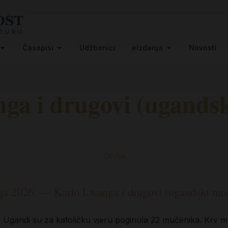
Časopisi
Udžbenici
eIzdanja
Novosti
ga i drugovi (ugandsk
Olivija
nja 2026. — Karlo Lwanga i drugovi (ugandski mu
 u Ugandi su za katoličku vjeru poginula 22 mučenika. Krv mu