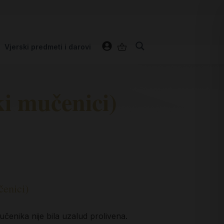
Vjerski predmeti i darovi
i mučenici)
čenici)
čenika nije bila uzalud prolivena.