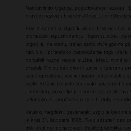
Natopivši tlo Ugande, pogodovala je razvoju i šir
pravom nazivaju biserom Afrike. U prošlim desetl
Prvi misionari u Ugandi bili su bijeli oci. Oni 
moradoše napustiti zemlju. Izgon su skrivili neki
Izgon je, na sreću, trajao samo dvije godine pa
rad. No i prijateljsko raspoloženje toga kralj
obnašali razne visoke službe. Medu njima je b
prijatelj. Oni su čak otkrili i zavjeru uperenu p
samo oproštena, već je mogao i dalje ostati u svo
kralja. Mržnja i osveta kao malo koja strast z
i potvrđen, provodio je uzoran kršćanski život.
oslobodio ih i poučavao u vjeri. U duhu Evanđelj
Katikiro, negdašnji zavjerenik, uspio je ipak na 
je kralj 31. listopada 1885. "kao špijune" dao
dok kralj nije povjerovao i čestitog katolika i