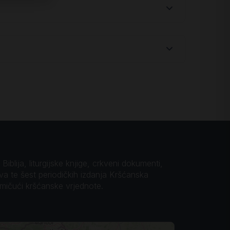
iblija, liturgijske knjige, crkveni dokumenti,
ova te šest periodičkih izdanja Kršćanska
omičući kršćanske vrjednote.