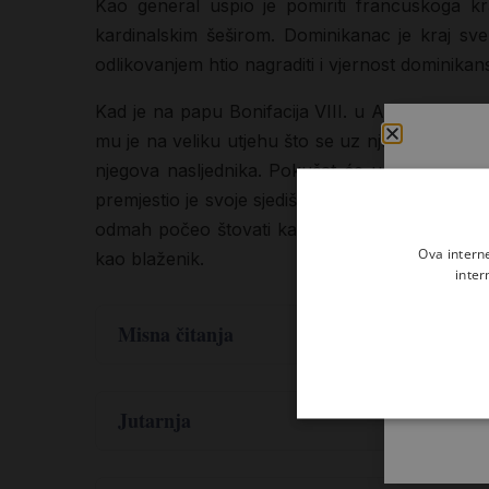
Kao general uspio je pomiriti francuskoga kra
kardinalskim šeširom. Dominikanac je kraj sve
odlikovanjem htio nagraditi i vjernost dominikans
Kad je na papu Bonifacija VIII. u Anagniju bio
mu je na veliku utjehu što se uz njega nalazio b
njegova nasljednika. Pokušat će u Rimu umirit
premjestio je svoje sjedište u Perugiju. Ondje 
odmah počeo štovati kao sveca i čudotvorca. Pap
Ova intern
kao blaženik.
inter
Misna čitanja
,
Hoš 8
11-13
Žrtvenike je umnožio Efrajim,
Jutarnja
,
Hoš 8
11-13
za grijeh su mu oni poslužili.