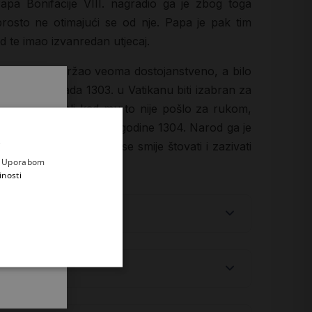
Papa Bonifacije VIII. nagradio ga je zbog toga
prosto ne otimajući se od nje. Papa je pak tim
ed te imao izvanredan utjecaj.
Papa se tada držao veoma dostojanstveno, a bilo
će 22. listopada 1303. u Vatikanu biti izabran za
cije VIII., ali kad mu to nije pošlo za rukom,
Umro je na današnji dan godine 1304. Narod ga je
.
i prvi
logij te potvrdio da se smije štovati i zazivati
e
a. Uporabom
inosti