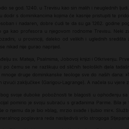
dio se god. 1240. u Trevisu kao sin malih i neuglednih ljudi
odir s dominikancima kojima će kasnije pristupiti te pridon
osoban i nadaren, dobre ćudi te da su ga 1262. godine pogla
 ga kao profesora u njegovom rodnome Trevisu. Neki zakl
pozadini, u provinciji, daleko od velikih i uglednih središ
se nikad nije gurao naprijed.
ju sv. Mateja, Psalmima, Jobovoj knjizi i Otkrivenju. Prve dvi
i po čemu se ne razlikuju od sličnih teoloških djela tadašn
mnoge druge dominikanske teologe sve do naših dana: »Teo
 njih izvući zaključke« (Garigou-Lagrange). A načela su vjere z
i zbog svoje duboke pobožnosti te blagosti u ophođenju sa
ijal pomirio je svoju subraću s građanima Parme. Bila je t
še o njemu da je bio »blag, mrzio svađe i ljubio mir«. Služb
eneralnog poglavara reda naslijedivši vrlo strogoga Stjepan