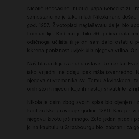
Nicollò Boccasino, budući papa Benedikt XI., ro
samostanu pa je tako mladi Nikola rano došao u d
god. 1257. Životopisci naglašavaju da je bio sp
Lombardije. Kad mu je bilo 36 godina nalazimo
odličnoga učilišta ili je on sam želio ostati u 
iskrena poniznost uvijek bila njegova vrlina. On 
Naš blaženik je iza sebe ostavio komentar Evanđel
iako vrijedni, ne odaju ipak ništa izvanredno. N
njegova suvremenika sv. Tomu Akvinskoga, te 
onih što ih niječu i koja ih nastoji shvatiti te iz
Nikola je osim zbog svojih spisa bio cijenjen 
lombardske provincije godine 1286. Kao provinc
njegovu životu još mnogo. Zato jedan pisac i pi
je na kapitulu u Strasbourgu bio izabran i za g