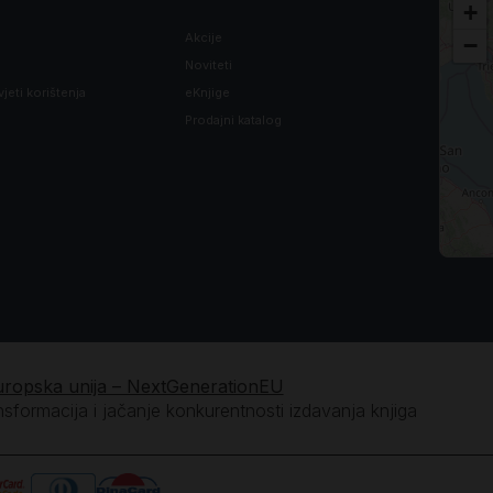
+
Akcije
−
*
Noviteti
vjeti korištenja
eKnjige
Prodajni katalog
vijeka.
uropska unija – NextGenerationEU
vijeka.
ansformacija i jačanje konkurentnosti izdavanja knjiga
a *
i si Svesilni i sveto je ime tvoje.