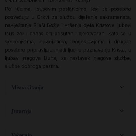
sveta svećenička i redovnička zvanja.
Po ljudima, Isusovim poslanicima, koji se posebno
posvećuju u Crkvi za službu dijeljenja sakramenata,
naviještanja Riječi Božje i vršenja djela Kristove ljubavi
Isus želi i danas biti prisutan i djelotvoran. Zato se u
sjemeništima, novicijatima, bogoslovijama i drugdje
posebno pripravljaju mladi ljudi u poznavanju Krista, u
ljubavi njegova Duha, za nastavak njegove službe,
službe dobroga pastira.
Misna čitanja
,
.
Dj 2
14-14
36-41
A Petar zajedno s jedanaestoricom ustade,
Jutarnja
podiže glas i prozbori: »Židovi i svi što boravite u
Jeruzalemu, ovo znajte i riječi mi poslušajte:
Pouzdano dakle neka znade sav dom Izraelov
Večernja