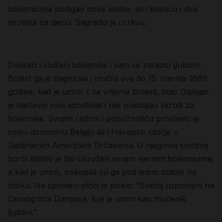
bolesnicima podigao nove kolibe, ali i bolnicu i dva
sirotišta za djecu. Sagradio je i crkvu.
Dvoreći i služeći bolesnike i sam se zarazio gubom.
Bolest ga je nagrizala i mučila sve do 15. travnja 1889.
godine, kad je umro. I za vrijeme bolesti, otac Damjan
je nastavio svoj apostolat i nije prestajao skrbiti za
bolesnike. Svojim radom i pobožnošću proslavio je
svoju domovinu Belgiju ali i Havajsko otočje u
Sjedinjenim Američkim Državama. U njegovoj smrtnoj
borbi stalno je bio okružen svojim vjernim bolesnicima,
a kad je umro, pokopali su ga pod jedno stablo na
otoku. Na spomen-ploči je pisalo: “Svetoj uspomeni na
časnog oca Damjana, koji je umro kao mučenik
ljubavi.”