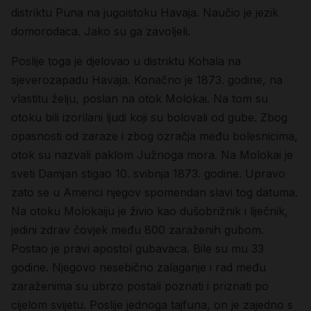
distriktu Puna na jugoistoku Havaja. Naučio je jezik
domorodaca. Jako su ga zavoljeli.
Poslije toga je djelovao u distriktu Kohala na
sjeverozapadu Havaja. Konačno je 1873. godine, na
vlastitu želju, poslan na otok Molokai. Na tom su
otoku bili izorilani ljudi koji su bolovali od gube. Zbog
opasnosti od zaraze i zbog ozračja među bolesnicima,
otok su nazvali paklom Južnoga mora. Na Molokai je
sveti Damjan stigao 10. svibnja 1873. godine. Upravo
zato se u Americi njegov spomendan slavi tog datuma.
Na otoku Molokaiju je živio kao dušobrižnik i liječnik,
jedini zdrav čovjek među 800 zaraženih gubom.
Postao je pravi apostol gubavaca. Bile su mu 33
godine. Njegovo nesebično zalaganje i rad među
zaraženima su ubrzo postali poznati i priznati po
cijelom svijetu. Poslije jednoga tajfuna, on je zajedno s