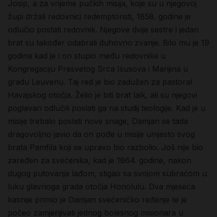
Josip, a za vrijeme pučkih misija, koje su u njegovoj
župi držali redovnici redemptoristi, 1858. godine je
odlučio postati redovnik. Njegove dvije sestre i jedan
brat su također odabrali duhovno zvanje. Bilo mu je 19
godina kad je i on stupio među redovnike u
Kongregaciju Presvetog Srca Isusova i Marijina u
gradu Leuvenu. Taj red je bio zadužen za pastoral
Havajskog otočja. Želio je biti brat laik, ali su njegovi
poglavari odlučili poslati ga na studij teologije. Kad je u
misije trebalo poslati nove snage, Damjan se tada
dragovoljno javio da on pođe u misije umjesto svog
brata Pamfila koji se upravo bio razbolio. Još nije bio
zaređen za svećenika, kad je 1864. godine, nakon
dugog putovanja lađom, stigao sa svojom subraćom u
luku glavnoga grada otočja Honolulu. Dva mjeseca
kasnije primio je Damjan svećeničko ređenje te je
počeo zamjenjivati jednog bolesnog misionara u