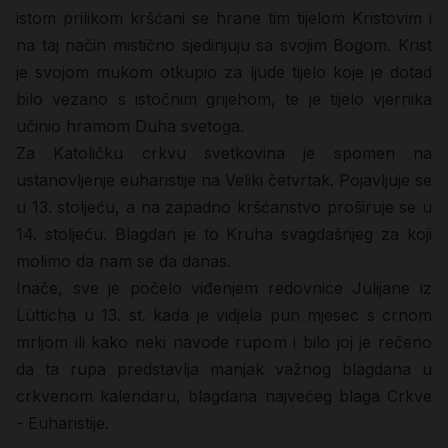
istom prilikom kršćani se hrane tim tijelom Kristovim i
na taj način mistično sjedinjuju sa svojim Bogom. Krist
je svojom mukom otkupio za ljude tijelo koje je dotad
bilo vezano s istočnim grijehom, te je tijelo vjernika
učinio hramom Duha svetoga.
Za Katoličku crkvu svetkovina je spomen na
ustanovljenje euharistije na Veliki četvrtak. Pojavljuje se
u 13. stoljeću, a na zapadno kršćanstvo proširuje se u
14. stoljeću. Blagdan je to Kruha svagdašnjeg za koji
molimo da nam se da danas.
Inače, sve je počelo viđenjem redovnice Julijane iz
Lütticha u 13. st. kada je vidjela pun mjesec s crnom
mrljom ili kako neki navode rupom i bilo joj je rečeno
da ta rupa predstavlja manjak važnog blagdana u
crkvenom kalendaru, blagdana najvećeg blaga Crkve
- Euharistije.