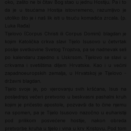
oko, zašto ne bi čitav Bog stao u jednu Hostiju. Pa i to
da je u tisućama Hostija istovremeno, razumljivo je
utoliko što je i naš lik isti u tisuću komadića zrcala. (p.
Luka Rađa)
Tijelovo (Corpus Christi ili Corpus Domini) blagdan je
kojim Katolička crkva slavi Tijelo Isusovo u četvrtak
poslije svetkovine Svetog Trojstva, pa se nadnevak seli
po kalendaru zajedno s Uskrsom. Tijelovo se slavi u
crkvama i svetištima diljem Hrvatske. Kao i u većini
zapadnoeuropskih zemalja, u Hrvatskoj je Tijelovo -
državni blagdan.
Tijelo svoje je, po vjerovanju svih kršćana, Isus na
posljednjoj večeri pretvorio u beskvasni pashalni kruh
kojim je pričestio apostole, pozvavši da to čine njemu
na spomen, pa je Tijelo Isusovo nazočno u euharistiji
pod prilikom posvećene hostije, nakon obreda
pretvorbe kruha u tijelo i vina u krv Kristovu. Pod tom