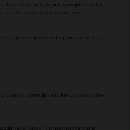
u Bistricu već se stoljećima slijevaju vjernička
, tražeći i nalazeći svoj duhovni mir.
veća svetinja našega hrvatskog naroda. Pred njim
ta pronađen i postavljen na oltar u srpnju godine
kazuje veliku ljubav i vjernost naroda prema