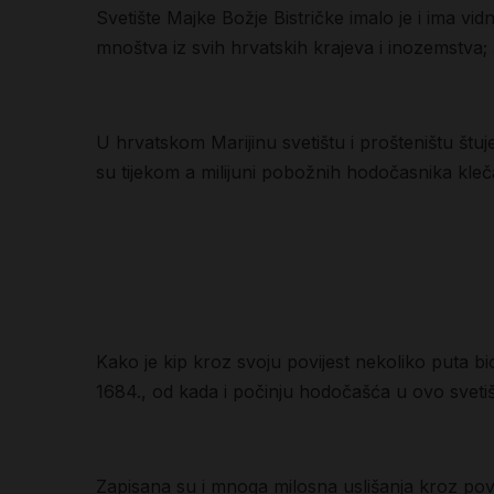
Svetište Majke Božje Bistričke imalo je i ima vid
mnoštva iz svih hrvatskih krajeva i inozemstva; 
U hrvatskom Marijinu svetištu i prošteništu štu
su tijekom a milijuni pobožnih hodočasnika klečal
Kako je kip kroz svoju povijest nekoliko puta bi
1684., od kada i počinju hodočašća u ovo svetiš
Zapisana su i mnoga milosna uslišanja kroz povi