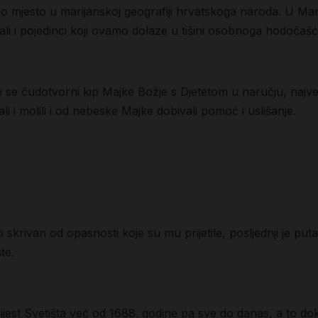
no mjesto u marijanskoj geografiji hrvatskoga naroda. U Marij
ali i pojedinci koji ovamo dolaze u tišini osobnoga hodočašća
je se čudotvorni kip Majke Božje s Djetetom u naručju, naj
i i molili i od nebeske Majke dobivali pomoć i uslišanje.
o skrivan od opasnosti koje su mu prijetile, posljednji je pu
te.
jest Svetišta već od 1688. godine pa sve do danas, a to do