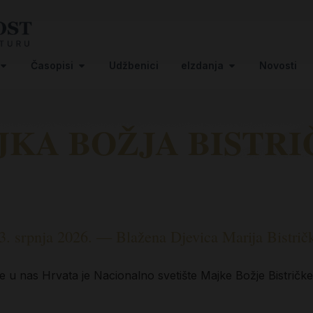
Časopisi
Udžbenici
eIzdanja
Novosti
KA BOŽJA BISTR
3. srpnja 2026. — Blažena Djevica Marija Bistrič
žje u nas Hrvata je Nacionalno svetište Majke Božje Bistrič