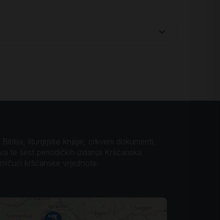
iblija, liturgijske knjige, crkveni dokumenti,
ova te šest periodičkih izdanja Kršćanska
omičući kršćanske vrjednote.