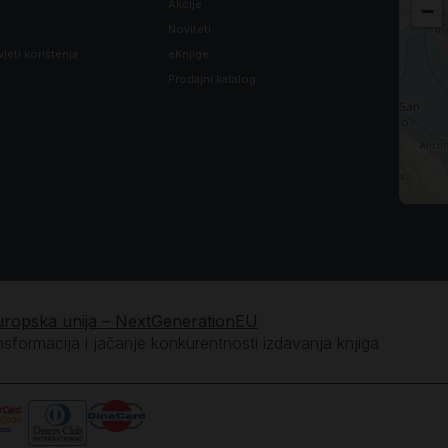
Akcije
−
Noviteti
vjeti korištenja
eKnjige
Prodajni katalog
i *
vu *
i *
vu *
i *
uropska unija – NextGenerationEU
ansformacija i jačanje konkurentnosti izdavanja knjiga
vu *