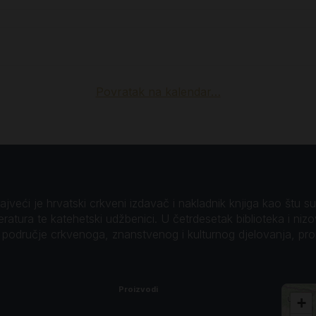
nakom križa.
Povratak na kalendar…
nakom križa.
nakom križa.
veći je hrvatski crkveni izdavač i nakladnik knjiga kao štu su B
teratura te katehetski udžbenici. U četrdesetak biblioteka i niz
o područje crkvenoga, znanstvenog i kulturnog djelovanja, pr
ima?
Proizvodi
+