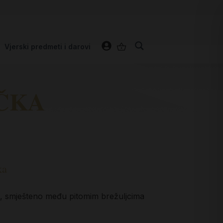
Vjerski predmeti i darovi
IČKA
ka
ke, smješteno među pitomim brežuljcima