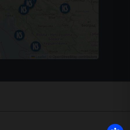
Leaflet
|
© OpenStreetMap contributors