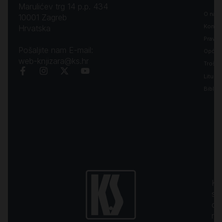
Marulićev trg 14 p.p. 434
O nam
10001 Zagreb
Kontak
Hrvatska
Pravila
Pošaljite nam E-mail:
Opći uv
web-knjizara@ks.hr
Troško
Liturgi
Biblija
Kr
sa
d.o
na