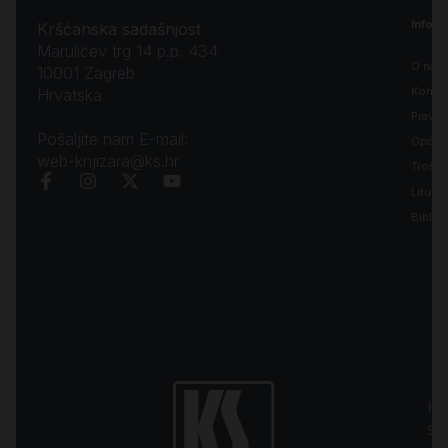
Inform
Kršćanska sadašnjost
Marulićev trg 14 p.p. 434
O nam
10001 Zagreb
Kontak
Hrvatska
Pravila
Pošaljite nam E-mail:
Opći uv
web-knjizara@ks.hr
Troško
Liturgi
Biblija
Kr
sa