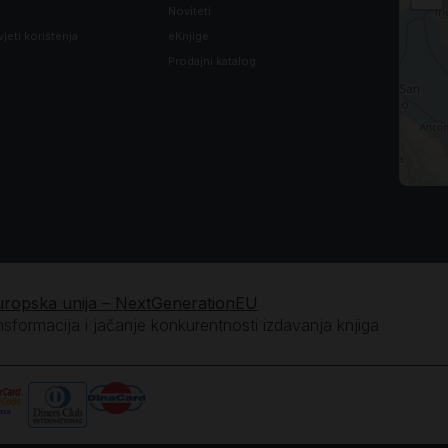
Noviteti
in odbacio tebe da ne budeš više kralj!«
vjeti korištenja
eKnjige
Prodajni katalog
in odbacio tebe da ne budeš više kralj!«
in odbacio tebe da ne budeš više kralj!«
uropska unija – NextGenerationEU
ansformacija i jačanje konkurentnosti izdavanja knjiga