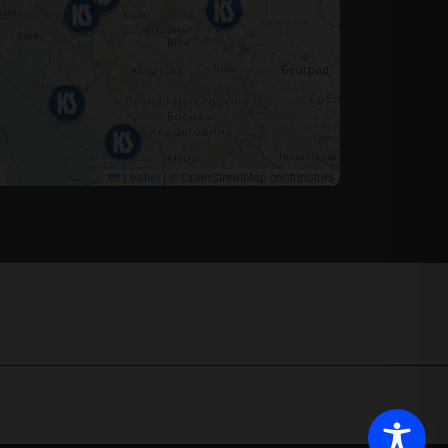
Leaflet
|
© OpenStreetMap contributors