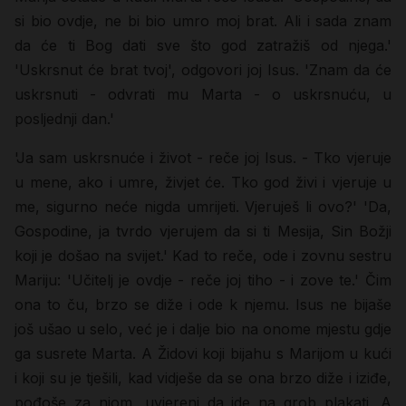
si bio ovdje, ne bi bio umro moj brat. Ali i sada znam
da će ti Bog dati sve što god zatražiš od njega.'
'Uskrsnut će brat tvoj', odgovori joj Isus. 'Znam da će
uskrsnuti - odvrati mu Marta - o uskrsnuću, u
posljednji dan.'
'Ja sam uskrsnuće i život - reče joj Isus. - Tko vjeruje
u mene, ako i umre, živjet će. Tko god živi i vjeruje u
me, sigurno neće nigda umrijeti. Vjeruješ li ovo?' 'Da,
Gospodine, ja tvrdo vjerujem da si ti Mesija, Sin Božji
koji je došao na svijet.' Kad to reče, ode i zovnu sestru
Mariju: 'Učitelj je ovdje - reče joj tiho - i zove te.' Čim
ona to ču, brzo se diže i ode k njemu. Isus ne bijaše
još ušao u selo, već je i dalje bio na onome mjestu gdje
ga susrete Marta. A Židovi koji bijahu s Marijom u kući
i koji su je tješili, kad vidješe da se ona brzo diže i iziđe,
pođoše za njom, uvjereni da ide na grob plakati. A