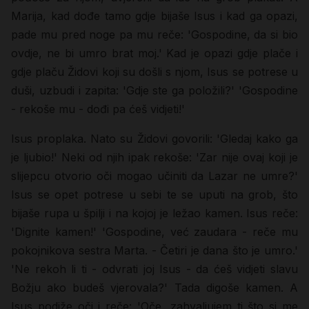
Marija, kad dođe tamo gdje bijaše Isus i kad ga opazi,
pade mu pred noge pa mu reče: 'Gospodine, da si bio
ovdje, ne bi umro brat moj.' Kad je opazi gdje plače i
gdje plaču Židovi koji su došli s njom, Isus se potrese u
duši, uzbudi i zapita: 'Gdje ste ga položili?' 'Gospodine
- rekoše mu - dođi pa ćeš vidjeti!'
Isus proplaka. Nato su Židovi govorili: 'Gledaj kako ga
je ljubio!' Neki od njih ipak rekoše: 'Zar nije ovaj koji je
slijepcu otvorio oči mogao učiniti da Lazar ne umre?'
Isus se opet potrese u sebi te se uputi na grob, što
bijaše rupa u špilji i na kojoj je ležao kamen. Isus reče:
'Dignite kamen!' 'Gospodine, već zaudara - reče mu
pokojnikova sestra Marta. - Četiri je dana što je umro.'
'Ne rekoh li ti - odvrati joj Isus - da ćeš vidjeti slavu
Božju ako budeš vjerovala?' Tada digoše kamen. A
Isus podiže oči i reče: 'Oče, zahvaljujem ti što si me