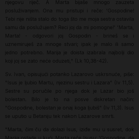
njegovu riječ. A Marta bijaše mnogo zauzeta
posluživanjem. Ona mu pristupi i reče: 'Gospodine!
Tebi nije ništa stalo do toga što me moja sestra ostavila
samu da poslužujem? Reci joj da mi pomogne!' 'Marta,
Marta! - odgovori joj Gospodin - brineš se i
uznemiruješ za mnoge stvari; ipak je malo ili samo
jedno potrebno. Marija je doista izabrala najbolji dio
koji joj se zato neće oduzeti," (Lk 10,38-42).
Sv. Ivan, opisujući potanko Lazarovo uskrsnuće, piše:
"Isus je ljubio Martu, njezinu sestru i Lazara" (Iv 11,5).
Sestre su poručile po njega dok je Lazar bio još
bolestan. Bilo je to na posve diskretan način:
"Gospodine, bolestan je onaj koga ljubiš" (Iv 11,3). Isus
se uputio u Betaniju tek nakon Lazarove smrti.
"Marta, čim ču da dolazi Isus, iziđe mu u susret, dok
Marija ostade u kući. Marta reče Isusu: 'Gospodine, da