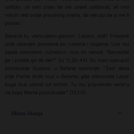
uslišao. Ja sam znao da me uvijek uslišavaš, ali ovo
rekoh radi ovdje prisutnog svijeta, da vjeruju da si me ti
poslao.'
Rekavši to, viknu jakim glasom: 'Lazare, iziđi!' Pokojnik
iziđe obavijen povojima po rukama i nogama. Lice mu
bijaše zamotano ručnikom. Isus im naredi: 'Razvežite
ga i pustite ga da ide!'" (Iv 11,20-44) Sv. Ivan opisujući
pomazanje Isusovo u Betaniji spominje: "Žest dana
prije Pashe dođe Isus u Betaniju gdje stanovaše Lazar
koga Isus uskrisi od mrtvih. Tu mu pripremiše večeru
na kojoj Marta posluživaše" (12,1-2).
Misna čitanja
,
1 Iv 4
7-16