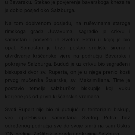
u Bavarsku. Stekao je povjerenje bavarskoga kneza te
je dobio posjed oko Salzburga.
Na tom dobivenom posjedu, na ruševinama staroga
rimskoga grada Juvavuma, sagradio je crkvu i
samostan i posvetio ih Svetom Petru u kojoj je bio
opat. Samostan je brzo postao središte širenja i
utvrđivanje kršćanske vjere na području Bavarske i
pokrajine Salzburga. Budući je uz crkvu bio sagrađen i
biskupski dvor sv. Ruperta, on je u njega prenio kosti
prvog mučenika Štajerske, sv. Maksimilijana. Time je
postavio temelje salzburške biskupije koji vuku
korijene još od prvih kršćanskih vremena.
Sveti Rupert nije bio ni putujući ni teritorijalni biskup,
već opat-biskup samostana Svetog Petra bez
određenog područja sve do svoje smrti na sam Uskrs
718. godine. Zaštitnik je grada i pokrajine Salzburg.