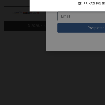
Prijavite se na naš newslette
PRIKAŽI POJE
novosti iz Kršćanske sadašn
one kojima je riječ Božja upravljena
© 2026. Kršćanska sadašnjost
– a Pismo se ne može dokinuti –
Pretplatite
kako onda vi onome kog Otac posveti
i posla na svijet
možete reći: ‘Huliš!’
– zbog toga što rekoh: ‘Sin sam Božji!’?
Ako ne činim djela Oca svoga,