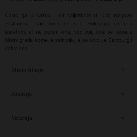
Često ga prikazuju i sa soljenkom u ruci, njegovo
zaštitništvo nad rudarima soli. Prikazuju ga i s
buretom, ali ne punim vina, već soli, koja se kopa u
blizini grada kome je zaštitnik, a po kojoj je Salzburg i
dobio ime.
Misna čitanja
,
Jr 20
10-13
Čuh klevete mnogih: »Užas odasvud!
Jutarnja
Prijavite! Mi ćemo ga prijaviti.«
Večernja
Doista ti si Bog skriveni, *
Svi koji mi bijahu prijatelji
Bog Izraelov, Spasitelj.