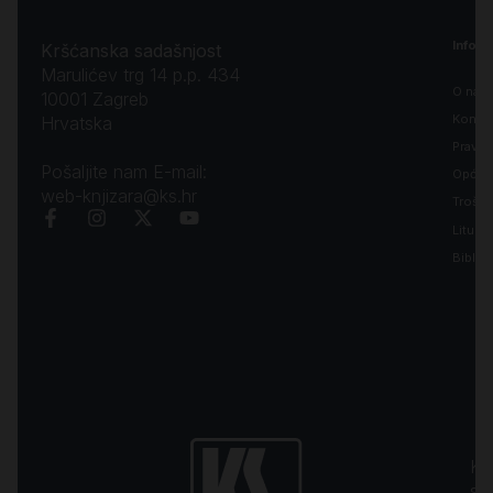
Inform
Kršćanska sadašnjost
Marulićev trg 14 p.p. 434
O nam
10001 Zagreb
Kontak
Hrvatska
Pravila
Pošaljite nam E-mail:
Opći uv
web-knjizara@ks.hr
Troško
Liturgi
Biblija
Kr
sa