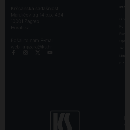
Inform
Kršćanska sadašnjost
Marulićev trg 14 p.p. 434
O nam
10001 Zagreb
Kontak
Hrvatska
Pravila
Pošaljite nam E-mail:
Opći uv
web-knjizara@ks.hr
Troško
Liturgi
Biblija
Kr
sa