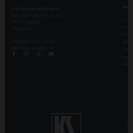
Inform
Kršćanska sadašnjost
Marulićev trg 14 p.p. 434
O nam
10001 Zagreb
Kontak
Hrvatska
Pravila
Pošaljite nam E-mail:
Opći uv
web-knjizara@ks.hr
Troško
Liturgi
Biblija
Kr
sa