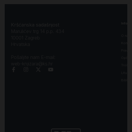
Inform
Kršćanska sadašnjost
Marulićev trg 14 p.p. 434
O nam
10001 Zagreb
Kontak
Hrvatska
Pravila
Pošaljite nam E-mail:
Opći uv
web-knjizara@ks.hr
Troško
Liturgi
Biblija