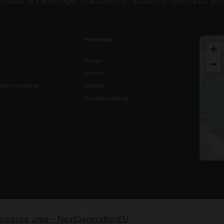
o područje crkvenoga, znanstvenog i kulturnog djelovanja, pr
ga, *
Proizvodi
+
Akcije
−
Noviteti
ga, *
vjeti korištenja
eKnjige
Prodajni katalog
rodima, †
rodima, †
rodima, †
*
uropska unija – NextGenerationEU