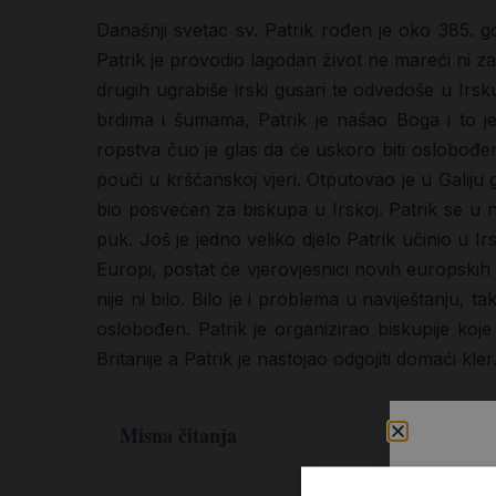
Današnji svetac sv. Patrik rođen je oko 385. go
Patrik je provodio lagodan život ne mareći ni z
drugih ugrabiše irski gusari te odvedoše u Irs
brdima i šumama, Patrik je našao Boga i to j
ropstva čuo je glas da će uskoro biti oslobođe
pouči u kršćanskoj vjeri. Otputovao je u Galiju 
bio posvećen za biskupa u Irskoj. Patrik se u nav
puk. Još je jedno veliko djelo Patrik učinio u Ir
Europi, postat će vjerovjesnici novih europskih 
nije ni bilo. Bilo je i problema u naviještanju, 
oslobođen. Patrik je organizirao biskupije koj
Britanije a Patrik je nastojao odgojiti domaći kl
Misna čitanja
,
.
Ez 47
1-9
12-12