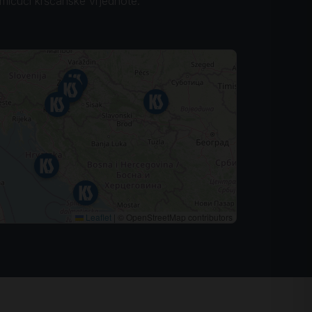
omičući kršćanske vrjednote.
Leaflet
|
© OpenStreetMap contributors