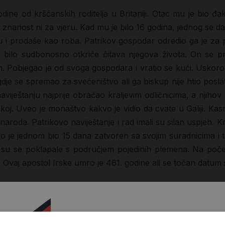
dine od kršćanskih roditelja u Britaniji. Otac mu je bio đak
a znanost ni za vjeru. Kad mu je bilo 16 godina, jednog se d
ku i prodaše kao roba. Patrikov gospodar odredio ga je za
e bilo sudbonosno otkriće čitava njegova života. On se p
n. Pobjegao je od svoga gospodara i vratio se kući. Uskoro 
gdje se spremao za svećeništvo ali ga biskup nije htio poslat
iještanju najprije obraćao kraljevim odličnicima, a njihov p
skoj. Uveo je monaštvo kakvo je vidio da cvate u Galiji. Kasni
naroda. Patrikovo naviještanje i rad imali su silan uspjeh. K
tako je jednom bio 15 dana zatvoren sa svojim suradnicima i tek
e su se poklapale s područjem pojedinih plemena. Na početku
er. Ovaj apostol Irske umro je 461. godine ali se točan datum