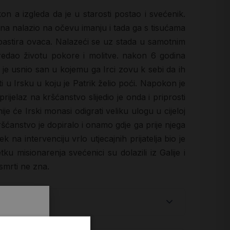
on a izgleda da je u starosti postao i svećenik.
ana nalazio na očevu imanju i tada ga s tisućama
 pastira ovaca. Nalazeći se uz stada u samotnim
redao životu pokore i molitve. nakon 6 godina
je usnio san u kojemu ga Irci zovu k sebi da ih
i u Irsku u koju je Patrik želio poći. Napokon je
rijelaz na kršćanstvo slijedio je onda i priprosti
je će Irski monasi odigrati veliku ulogu u cijeloj
ršćanstvo je dopiralo i onamo gdje ga prije njega
 na intervenciju vrlo utjecajnih prijatelja bio je
 misionarenja svećenici su dolazili iz Galije i
 smrti ne zna.