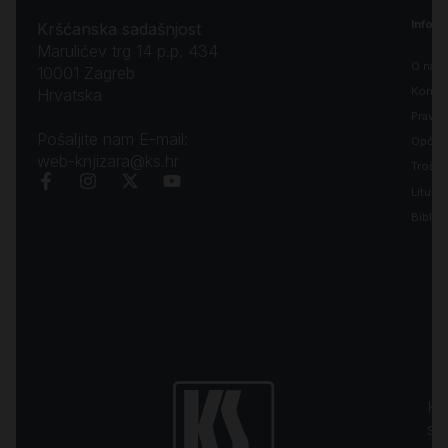
Inform
Kršćanska sadašnjost
Marulićev trg 14 p.p. 434
O nam
10001 Zagreb
Kontak
Hrvatska
Pravila
Pošaljite nam E-mail:
Opći uv
web-knjizara@ks.hr
Troško
Liturgi
Biblija
Kr
sa