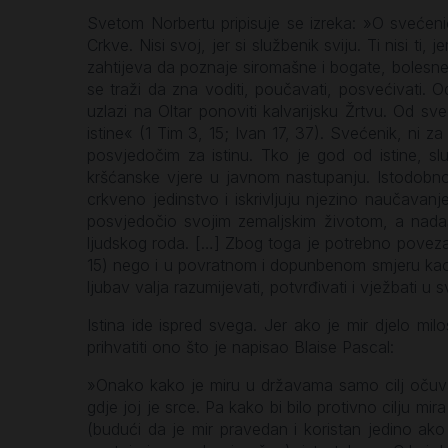
Svetom Norbertu pripisuje se izreka: »O svećeniče,
Crkve. Nisi svoj, jer si službenik sviju. Ti nisi ti
zahtijeva da poznaje siromašne i bogate, bolesn
se traži da zna voditi, poučavati, posvećivati. 
uzlazi na Oltar ponoviti kalvarijsku Žrtvu. Od 
istine« (1 Tim 3, 15; Ivan 17, 37). Svećenik, ni z
posvjedočim za istinu. Tko je god od istine, s
kršćanske vjere u javnom nastupanju. Istodobno,
crkveno jedinstvo i iskrivljuju njezino naučavanj
posvjedočio svojim zemaljskim životom, a nada
ljudskog roda. […] Zbog toga je potrebno povezati
15) nego i u povratnom i dopunbenom smjeru kao ‘l
ljubav valja razumijevati, potvrđivati i vježbati u sv
Istina ide ispred svega. Jer ako je mir djelo mil
prihvatiti ono što je napisao Blaise Pascal:
»Onako kako je miru u državama samo cilj očuvati 
gdje joj je srce. Pa kako bi bilo protivno cilju m
(budući da je mir pravedan i koristan jedino ak