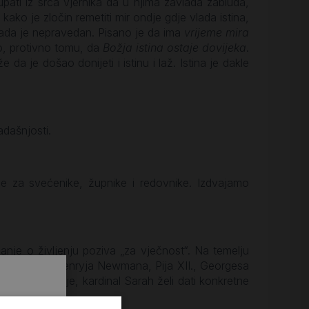
čupati iz srca vjernika da u njima zavlada zabluda,
ko kako je zločin remetiti mir ondje gdje vlada istina,
 kada je nepravedan. Pisano je da ima
vrijeme mira
ano, protivno tomu, da
Božja istina ostaje dovijeka
.
 da je došao donijeti i istinu i laž. Istina je dakle
adašnjosti.
e za svećenike, župnike i redovnike. Izdvajamo
anje o življenju poziva „za vječnost“. Na temelju
enske, Johna Henryja Newmana, Pija XII., Georgesa
 i pape Franje, kardinal Sarah želi dati konkretne