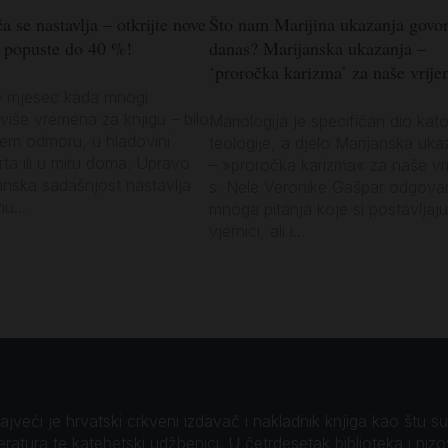
a se nastavlja – otkrijte nove
Što nam Marijina ukazanja govo
z popuste do 40 %!
danas? Marijanska ukazanja –
‘proročka karizma’ za naše vrije
e mjesec kada mnogi
više vremena za knjigu – bilo
Mariologija je specifičan dio kato
jem odmoru, u hladovini
teologije, a djelo Marijanska uka
vrta ili u miru doma. Upravo
– »proročka karizma« za naše vr
anska sadašnjost nastavlja
s. Nele Veronike Gašpar odgova
u...
mnoga pitanja koje si postavljaju
vjernici, ali i...
veći je hrvatski crkveni izdavač i nakladnik knjiga kao štu su B
teratura te katehetski udžbenici. U četrdesetak biblioteka i niz