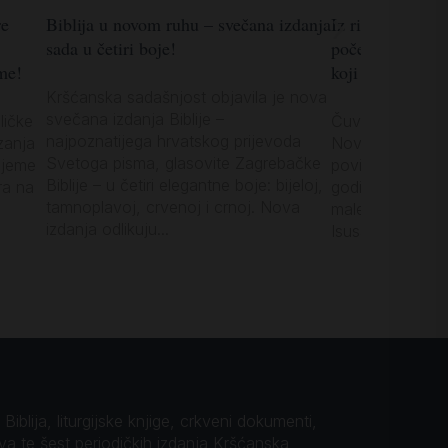
re
Biblija u novom ruhu – svečana izdanja
Iz riznice KS-a:
sada u četiri boje!
početka 1990-ih
me!
koji želi produb
Kršćanska sadašnjost objavila je nova
svečana izdanja Biblije –
ličke
Čuveni hrvatski b
najpoznatijega hrvatskog prijevoda
zanja
Novoga zavjeta 
Svetoga pisma, glasovite Zagrebačke
ijeme
povijesnog viho
Biblije – u četiri elegantne boje: bijeloj,
ra na
godine prošloga 
tamnoplavoj, crvenoj i crnoj. Nova
malenu, ali bitn
izdanja odlikuju...
Isusa Krista. Da
iblija, liturgijske knjige, crkveni dokumenti,
ova te šest periodičkih izdanja Kršćanska