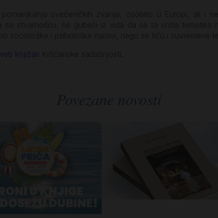
pomanjkanja svećeničkih zvanja, osobito u Europi, ali i neg
 sa stvarnošću, ne gubeći iz vida da se ta vrsta tematike n
amo sociološke i psihološke naravi, nego se tiču i suvremene teo
web knjižari
Kršćanske sadašnjosti.
Povezane novosti