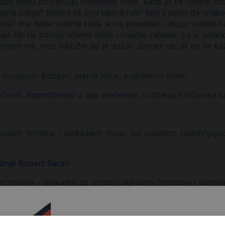
ada istinu povrjeđuju neprijatelji vjere, kada ju se nastoji iš
njezina izdaja? Brani li se ona tako ili ruši? Nije li jasno da ona
istina? Ima dakle vrijeme kada je mir pravedan i drugo vrijeme
čuje. No ne postoji vrijeme istine i vrijeme zablude, pa je pis
nijeti mir, reče također da je došao donijeti rat: ali on ne kaže
a, čovjekom Božjim i, prema tome, svjedokom istine.
ečnost. Razmatranja o liku svećenika
, u izdanju Kršćanske s
e svojim temama i sadržajem mogu biti posebno nadahnjujuć
dinal Robert Sarah
većeništva – pogodna za osobnu duhovnu formaciju i razmišlj
oustog, Grgura Velikog, Bernarda iz Clairvauxa, Katarine Sij
inala Jean-Mariea Lustigera, Ivana Pavla II., Benedikta XVI.
olička Crkva. Knjiga je dostupna i u
eIzdanju
.