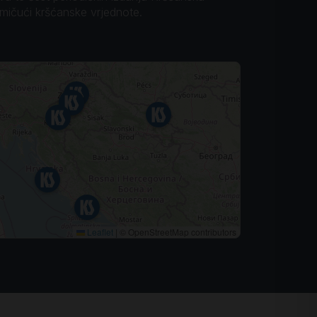
omičući kršćanske vrjednote.
Leaflet
|
© OpenStreetMap contributors