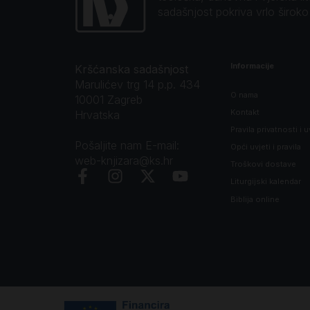
sadašnjost pokriva vrlo širok
Informacije
Kršćanska sadašnjost
Marulićev trg 14 p.p. 434
O nama
10001 Zagreb
Kontakt
Hrvatska
Pravila privatnosti i u
Pošaljite nam E-mail:
Opći uvjeti i pravila
web-knjizara@ks.hr
Troškovi dostave
Liturgijski kalendar
Biblija online