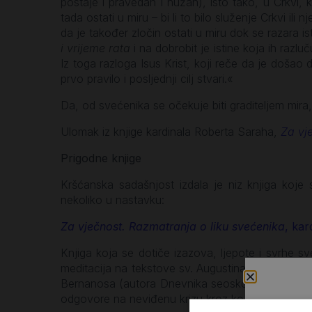
postaje i pravedan i nužan), isto tako, u Crkvi, k
tada ostati u miru – bi li to bilo služenje Crkvi ili 
da je također zločin ostati u miru dok se razara 
i vrijeme rata
i na dobrobit je istine koja ih razlu
Iz toga razloga Isus Krist, koji reče da je došao do
prvo pravilo i posljednji cilj stvari.«
Da, od svećenika se očekuje biti graditeljem mir
Ulomak iz knjige kardinala Roberta Saraha,
Za vj
Prigodne knjige
Kršćanska sadašnjost izdala je niz knjiga koj
nekoliko u nastavku:
Za vječnost. Razmatranja o liku svećenika
, kar
Knjiga koja se dotiče izazova, ljepote i svrhe s
meditacija na tekstove sv. Augustina, Ivana Zlat
Bernanosa (autora Dnevnika seoskog župnika), kard
odgovore na neviđenu krizu kroz koju prolazi Kat