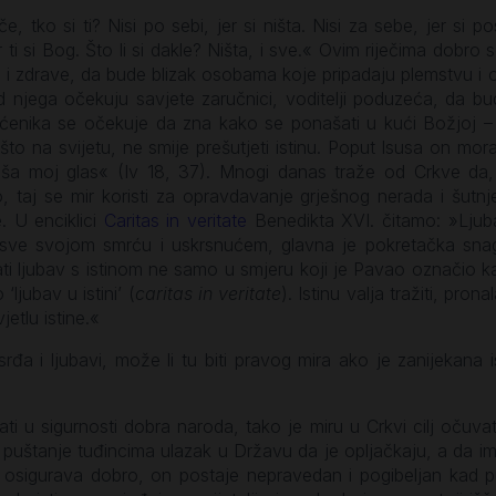
 tko si ti? Nisi po sebi, jer si ništa. Nisi za sebe, jer si po
, jer ti si Bog. Što li si dakle? Ništa, i sve.« Ovim riječima do
e i zdrave, da bude blizak osobama koje pripadaju plemstvu i
Od njega očekuju savjete zaručnici, voditelji poduzeća, da 
svećenika se očekuje da zna kako se ponašati u kući Božjoj –
a što na svijetu, ne smije prešutjeti istinu. Poput Isusa on mo
luša moj glas« (Iv 18, 37). Mnogi danas traže od Crkve da, 
 taj se mir koristi za opravdavanje grješnog nerada i šutn
e. U enciklici
Caritas in veritate
Benedikta XVI. čitamo: »Ljubav
sve svojom smrću i uskrsnućem, glavna je pokretačka snag
 ljubav s istinom ne samo u smjeru koji je Pavao označio kao 
jubav u istini’ (
caritas in veritate
). Istinu valja tražiti, prona
jetlu istine.«
osrđa i ljubavi, može li tu biti pravog mira ako je zanijekana 
u sigurnosti dobra naroda, tako je miru u Crkvi cilj očuvati u
ira puštanje tuđincima ulazak u Državu da je opljačkaju, a da 
o osigurava dobro, on postaje nepravedan i pogibeljan kad p