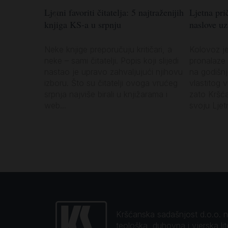
Ljetni favoriti čitatelja: 5 najtraženijih
Ljetna prič
knjiga KS-a u srpnju
naslove u
Neke knjige preporučuju kritičari, a
Kolovoz j
neke – sami čitatelji. Popis koji slijedi
pronalaze 
nastao je upravo zahvaljujući njihovu
na godišn
izboru. Što su čitatelji ovoga vrućeg
vlastitog 
srpnja najviše birali u knjižarama i
zato Kršć
web...
svoju Ljetn
Kršćanska sadašnjost d.o.o. naj
teološka, duhovna i vjerska li