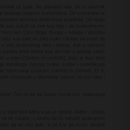
srednik za ljude. Ne pripadaš sebi, jer si zaručnik
bro se iskazuje otajstvo svećeništva. Od svećenika se
 osobama skromna društvenog podrijetla. Od njega
bude pun sućuti za one koji trpe i da svakodnevno
 hoću reći Crkvi Boga živoga – »stupu i uporištu
ra reći: »Ja sam se zato rodio i došao na svijet da
u ime društvenog mira i sklada, šuti o istinama
je pastira pred onima koji dovode u pitanje samo
 u istini [
Caritas in veritate
], koju je Isus Krist
a istinskoga razvoja svake osobe i svekolikoga
‘istinovanje u ljubavi’ (
veritas in caritate
, Ef 4,
laziti i izražavati u ‘ekonomiji’ ljubavi, no isto tako i
istina? Čini mi se da bismo morali bez oklijevanja
 sigurnosti istinu koja je njezino dobro i riznica
im se ne odupre, u strahu da će narušiti spokojnost
ušta da se ono gubi, a rat koji ga može obraniti