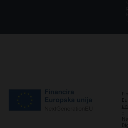
Fi
Eu
uni
–
Ne
Dig