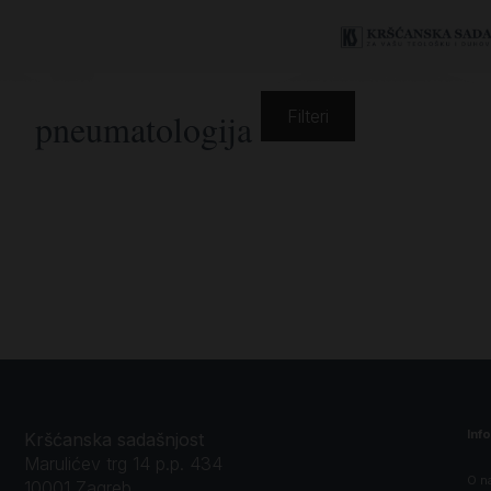
pneumatologija
Filteri
Inf
Kršćanska sadašnjost
Marulićev trg 14 p.p. 434
O n
10001 Zagreb