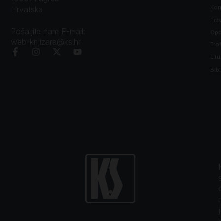
Kon
Hrvatska
Prav
Pošaljite nam E-mail:
Opći
web-knjizara@ks.hr
Tro
Litu
Bibl